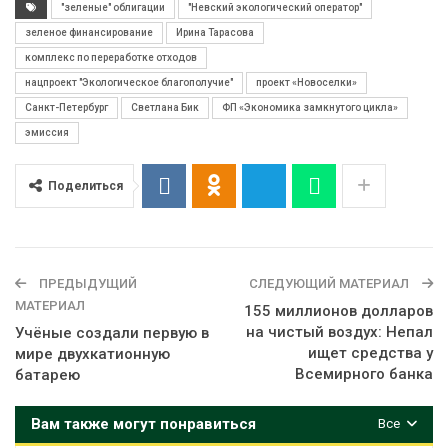
"зеленые" облигации
"Невский экологический оператор"
зеленое финансирование
Ирина Тарасова
комплекс по переработке отходов
нацпроект "Экологическое благополучие"
проект «Новоселки»
Санкт-Петербург
Светлана Бик
ФП «Экономика замкнутого цикла»
эмиссия
Поделиться
ПРЕДЫДУЩИЙ
СЛЕДУЮЩИЙ МАТЕРИАЛ
МАТЕРИАЛ
155 миллионов долларов
на чистый воздух: Непал
Учёные создали первую в
ищет средства у
мире двухкатионную
Всемирного банка
батарею
Вам также могут понравиться
Все