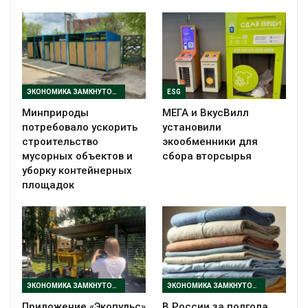
ЭКОНОМИКА ЗАМКНУТОГО ЦИКЛА
ESG
Минприроды
МЕГА и ВкусВилл
потребовало ускорить
установили
строительство
экообменники для
мусорных объектов и
сбора вторсырья
уборку контейнерных
площадок
ЭКОНОМИКА ЗАМКНУТОГО ЦИКЛА
ЭКОНОМИКА ЗАМКНУТОГО ЦИКЛА
Приложение «Экопульс»
В России за полгода