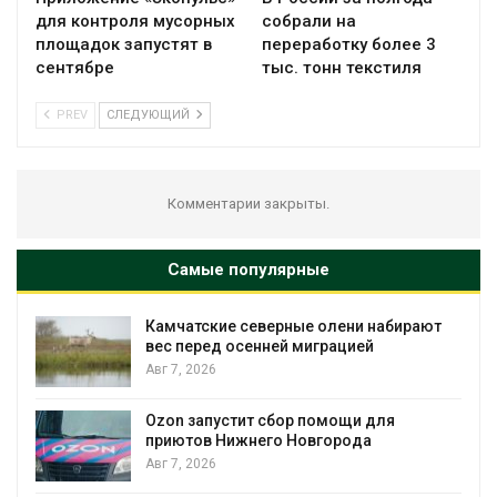
для контроля мусорных
собрали на
площадок запустят в
переработку более 3
сентябре
тыс. тонн текстиля
PREV
СЛЕДУЮЩИЙ
Комментарии закрыты.
Самые популярные
т
Тайфун, засуха и пожары: сразу
несколько регионов столкнулись с
экстремальными природными
явлениями
Авг 7, 2026
Солнечные панели над каналами
позволяют одновременно
вырабатывать энергию и экономить