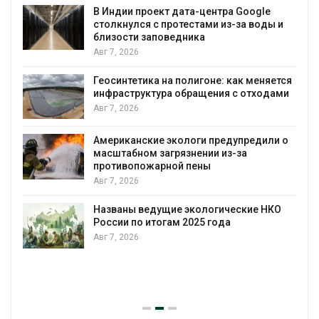
воду
 и
Авг 7, 2026
Дождевая вода с крыш может помочь
городам переживать жару
тся
Авг 7, 2026
ми
Минприроды потребовало ускорить
строительство мусорных объектов и
уборку контейнерных площадок
 о
Авг 7, 2026
Панамский канал вновь ограничивает
загрузку судов из-за дефицита пресной
воды
О
Авг 6, 2026
В китайской провинции Шэньси из-за
паводков эвакуировали более 140 тыс.
человек
Авг 6, 2026