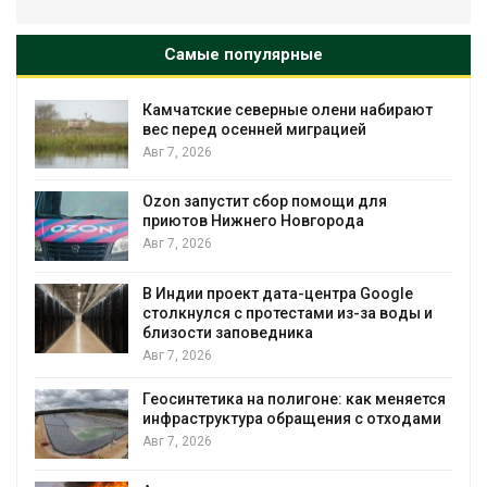
Самые популярные
Камчатские северные олени набирают
и
вес перед осенней миграцией
Авг 7, 2026
А
Ozon запустит сбор помощи для
к
приютов Нижнего Новгорода
Авг 7, 2026
В Индии проект дата-центра Google
столкнулся с протестами из-за воды и
А
близости заповедника
Авг 7, 2026
Геосинтетика на полигоне: как меняется
инфраструктура обращения с отходами
Авг 7, 2026