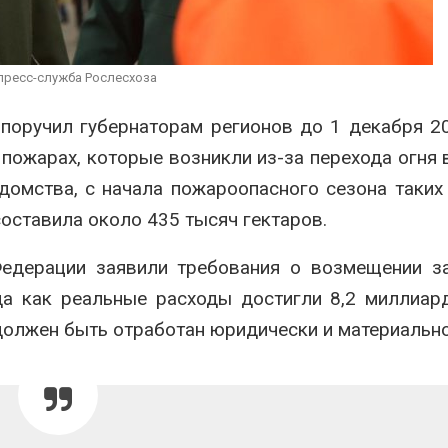
ограничивает загрузку
увеличить вл
судов из-за дефицита
защиту приро
пресной воды
роста ущерба
026
Авг 7, 2026
пресс-служба Рослесхоза
В китайской провинции
Дом из стары
Шэньси из-за паводков
может обходи
поручил губернаторам регионов до 1 декабря 2
эвакуировали более 140
кондиционера
пожарах, которые возникли из-за перехода огня 
тыс. человек
без отоплени
026
Авг 7, 2026
домства, с начала пожароопасного сезона таких
оставила около 435 тысяч гектаров.
едерации заявили требования о возмещении за
да как реальные расходы достигли 8,2 миллиар
должен быть отработан юридически и материально