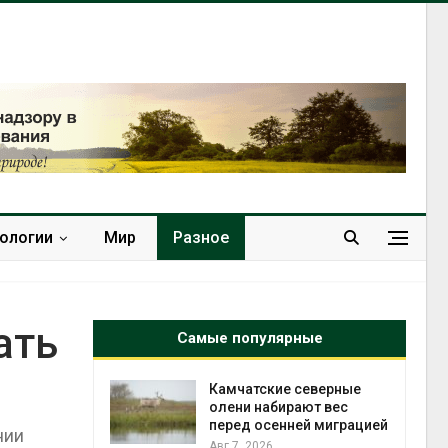
нологии
Мир
Разное
ать
Самые популярные
к из
Камчатские северные
жет
олени набирают вес
ск жировой
перед осенней миграцией
нии
ни
Авг 7, 2026