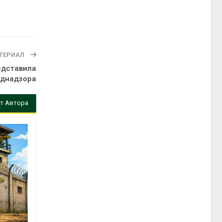
ТЕРИАЛ
едставила
однадзора
т Автора