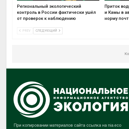
Региональный экологический
Приток вод
контроль в России фактически ушёл
и Камы в а
от проверок к наблюдению
норму почт
PREV
СЛЕДУЮЩИЙ
Ко
При копировании материалов сайта ссылка на nia.eco