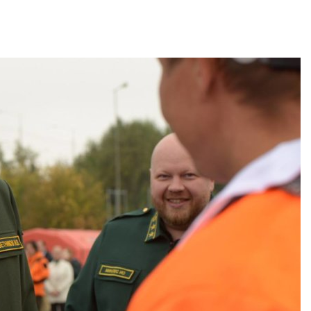
дными явлениями
Авг 8, 2026
026
Региональны
Солнечные панели над
экологически
каналами позволяют
в России фак
одновременно
ушёл от пров
вырабатывать энергию и
наблюдению
ить воду
Авг 8, 2026
026
Южная Корея
Дождевая вода с крыш
развитие сол
может помочь городам
энергетики из
переживать жару
спроса со ст
Авг 7, 2026
Авг 7, 2026
Минприроды
Приток воды 
потребовало ускорить
водохранили
строительство мусорных
Камы в авгус
объектов и уборку
превысить но
нерных площадок
полтора раза
026
Авг 7, 2026
Панамский канал вновь
Евросоюз по