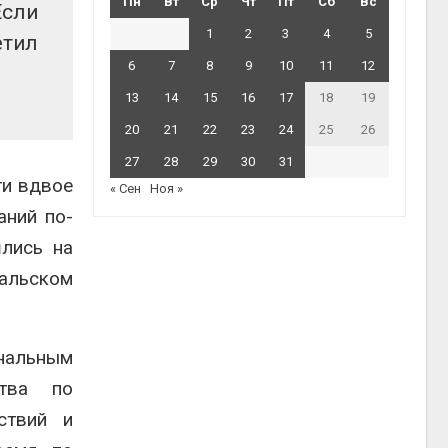
Пн
Вт
Ср
Чт
Пт
Сб
Вс
Если
1
2
3
4
5
етил
6
7
8
9
10
11
12
13
14
15
16
17
18
19
20
21
22
23
24
25
26
27
28
29
30
31
ти вдвое
« Сен
Ноя »
аний по-
лись на
кальском
нальным
ства по
ствий и