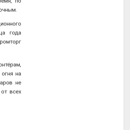
ремя, по
очным.
ционного
ца года
промторг
онтёрам,
 огня на
жаров не
 от всех