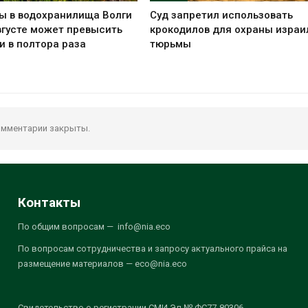
ы в водохранилища Волги
Суд запретил использовать
вгусте может превысить
крокодилов для охраны израи
и в полтора раза
тюрьмы
мментарии закрыты.
Контакты
По общим вопросам — info@nia.eco
По вопросам сотрудничества и запросу актуального прайса на
размещение материалов — eco@nia.eco
Свидетельство о регистрации СМИ Эл № ФС77-80306