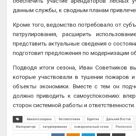
обеспечить участие арендаторов лесных у
данным службы, к сводным планам привлече
Кроме того, ведомство потребовало от суб
патрулирования, расширить использован
представить актуальные сведения о состоян
подготовит предложения по модернизации о
Подводя итоги сезона, Иван Советников в
которые участвовали в тушении пожаров и
объекты экономики. Вместе с тем он подч
должно приводить к самоуспокоению: впер
сторон системной работы и ответственности.
Авиалесоохрана
беспилотники
Бурятия
Дальний Восток
Минпромторг
патрулирование
пожароопасный сезон
Рослесхоз