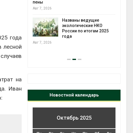
ожения в
пены
ды на фоне
Авг 7, 2026
 от пожаров
Авг 6
Названы ведущие
экологические НКО
х шин
России по итогам 2025
ться без
года
025 года
 и почти
Авг 7, 2026
в лесной
я
Авг 6
 случаев
трат на
да. Иван
Новостной календарь
:
Октябрь 2025