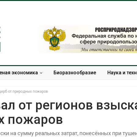
еная экономика
Биоразнообразие
Наука и тех
щерб от природных пожаров
ал от регионов взыск
х пожаров
Тайфун, засуха и пожары:
Микропласти
сразу несколько
упаковки мо
регионов столкнулись с
усиливать ри
иски на сумму реальных затрат, понесённых при туше
экстремальными
болезни пече