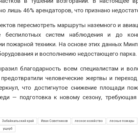
частков в тушении возгораний. В настоящее в
но лишь 46% арендаторов, что признано недостат
ъектов пересмотреть маршруты наземного и авиа
ие беспилотных систем наблюдения и до кон
ии пожарной техники. На основе этих данных Мин
борудования и восполнению недостающего парка.
ыразил благодарность всем специалистам и вол
 предотвратили человеческие жертвы и переход
еркнул, что достигнутое снижение площади по
еди — подготовка к новому сезону, требующая
Забайкальский край
Иван Советников
лесное хозяйство
лесные пожары
ущерб