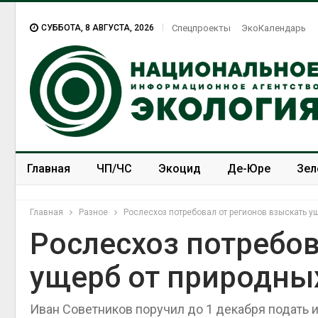
СУББОТА, 8 АВГУСТА, 2026
Спецпроекты
ЭкоКалендарь
Главная
ЧП/ЧС
Экоцид
Де-Юре
Зел
Спецпроекты
ЭкоЗОЖ
Главная
Разное
Рослесхоз потребовал от регионов взыскать у
Рослесхоз потребов
ущерб от природны
Иван Советников поручил до 1 декабря подать 