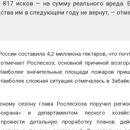
817 исков — на сумму реального вреда. 
дства им в следующем году не вернут, — отм
оссии составила 4,2 миллиона гектаров, что поч
 отмечает Рослесхоз, основной причиной возгор
 Наиболее значительные площади пожаров приш
 Наиболее сложная ситуация отмечалась в Забай
ному сезону глава Рослесхоза поручил регио
охрана» и департаментом лесного хозяй
 провести детальную проработку планов дей