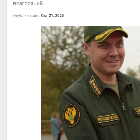
возгораний
приро
Авг 7, 2
Опубликовано
Окт 21, 2025
эконом
Авг 7, 2
контей
Авг 7, 2