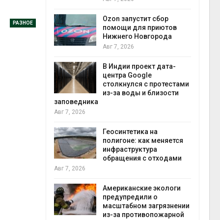
прир
Авг 7
Ozon запустит сбор
РАЗНОЕ
й
помощи для приютов
й контроль
Нижнего Новгорода
тически
Авг 7, 2026
ерок к
В Индии проект дата-
экон
центра Google
Авг 7
столкнулся с протестами
 ускорит
из-за воды и близости
нечной
заповедника
-за роста
Авг 7, 2026
ороны ИИ
Геосинтетика на
полигоне: как меняется
в
инфраструктура
ща Волги и
обращения с отходами
те может
Авг 7, 2026
рму почти в
конт
Американские экологи
Авг 7
предупредили о
масштабном загрязнении
требовал
из-за противопожарной