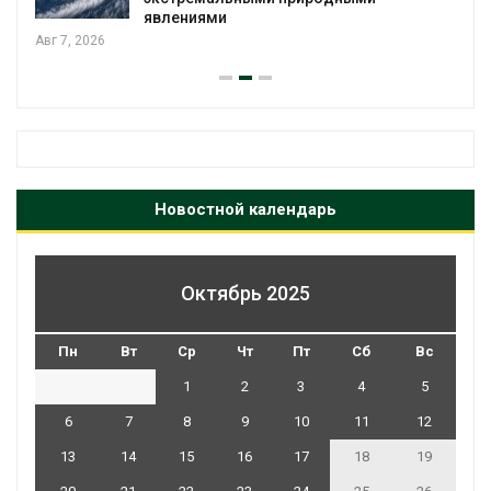
МЕГА и ВкусВилл установили
экообменники для сбора вторсырья
Авг 6, 2026
Новостной календарь
Октябрь 2025
Пн
Вт
Ср
Чт
Пт
Сб
Вс
1
2
3
4
5
6
7
8
9
10
11
12
13
14
15
16
17
18
19