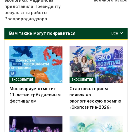
великого озера
экологию»: Радионова
представила Президенту
результаты работы
Росприроднадзора
Вам также могут понравиться
Все
ЭКОСОБЫТИЯ
ЭКОСОБЫТИЯ
Москвариум отметит
Стартовал прием
11-летие трёхдневным
заявок на
фестивалем
экологическую премию
«Экопозитив-2026»