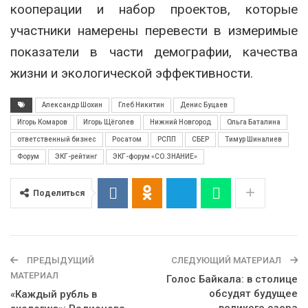
кооперации и набор проектов, которые
участники намерены перевести в измеримые
показатели в части демографии, качества
жизни и экологической эффективности.
Александр Шохин
Глеб Никитин
Денис Буцаев
Игорь Комаров
Игорь Щёголев
Нижний Новгород
Ольга Баталина
ответственный бизнес
Росатом
РСПП
СБЕР
Тимур Шиналиев
Форум
ЭКГ-рейтинг
ЭКГ-форум «СО.ЗНАНИЕ»
Поделиться
ПРЕДЫДУЩИЙ
СЛЕДУЮЩИЙ МАТЕРИАЛ
МАТЕРИАЛ
Голос Байкала: в столице
обсудят будущее
«Каждый рубль в