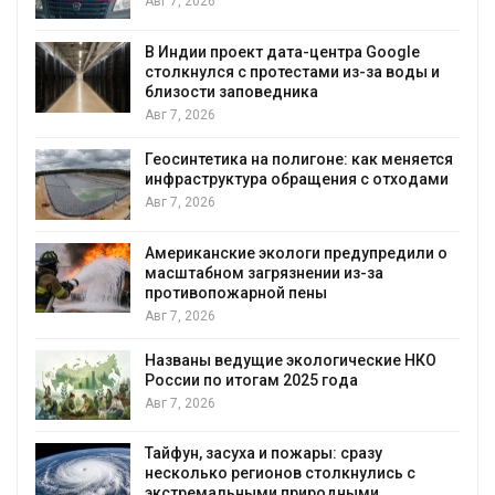
воду
Авг 7, 2026
Дождевая вода с крыш может помочь
городам переживать жару
Авг 7, 2026
я
Минприроды потребовало ускорить
строительство мусорных объектов и
уборку контейнерных площадок
Авг 7, 2026
Панамский канал вновь ограничивает
загрузку судов из-за дефицита пресной
воды
Авг 6, 2026
В китайской провинции Шэньси из-за
паводков эвакуировали более 140 тыс.
человек
Авг 6, 2026