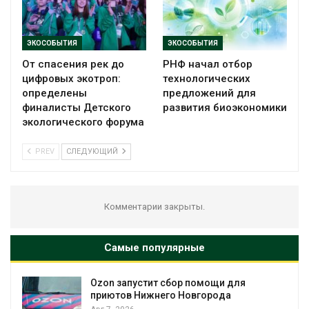
ЭКОСОБЫТИЯ
ЭКОСОБЫТИЯ
От спасения рек до
РНФ начал отбор
цифровых экотроп:
технологических
определены
предложений для
финалисты Детского
развития биоэкономики
экологического форума
PREV
СЛЕДУЮЩИЙ
Комментарии закрыты.
Самые популярные
Солнечные панели над каналами
позволяют одновременно
вырабатывать энергию и экономить