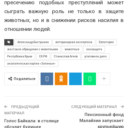
пресечению подобных преступлений может
сыграть важную роль не только в защите
животных, но и в снижении рисков насилия в
отношении людей.
Александр Бастрыкин
ветеринарная экспертиза
Евпатория
жестокое обращение с животными
животные
зоозащита
Республика Крым
СК РФ
Станислав Агеев
уголовное дело
экологическая партия «Зеленые»
Поделиться
ПРЕДЫДУЩИЙ
СЛЕДУЮЩИЙ МАТЕРИАЛ
МАТЕРИАЛ
Пенсионный фонд
Малайзии запускает
Голос Байкала: в столице
крупнейшую
обсудят будущее