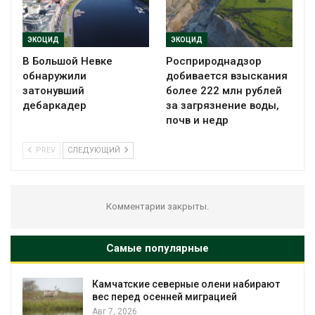
ЭКОЦИД
ЭКОЦИД
В Большой Невке
Росприроднадзор
обнаружили
добивается взыскания
затонувший
более 222 млн рублей
дебаркадер
за загрязнение воды,
почв и недр
PREV
СЛЕДУЮЩИЙ
Комментарии закрыты.
Самые популярные
Камчатские северные олени набирают
и
вес перед осенней миграцией
Авг 7, 2026