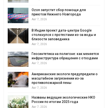
А
Ozon запустит сбор помощи для
к
приютов Нижнего Новгорода
Авг 7, 2026
В Индии проект дата-центра Google
столкнулся с протестами из-за воды и
А
близости заповедника
Авг 7, 2026
Геосинтетика на полигоне: как меняется
инфраструктура обращения с отходами
Авг 7, 2026
Американские экологи предупредили о
масштабном загрязнении из-за
противопожарной пены
Авг 7, 2026
Названы ведущие экологические НКО
России по итогам 2025 года
Авг 7, 2026
я