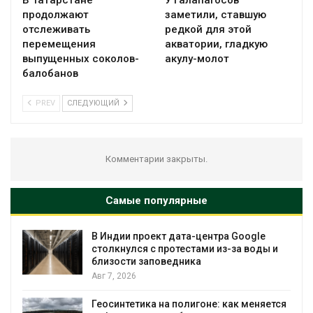
В Татарстане
У Галапагосов
продолжают
заметили, ставшую
отслеживать
редкой для этой
перемещения
акватории, гладкую
выпущенных соколов-
акулу-молот
балобанов
PREV
СЛЕДУЮЩИЙ
Комментарии закрыты.
Самые популярные
Дождевая вода с крыш может помочь
городам переживать жару
Авг 7, 2026
Минприроды потребовало ускорить
ся
строительство мусорных объектов и