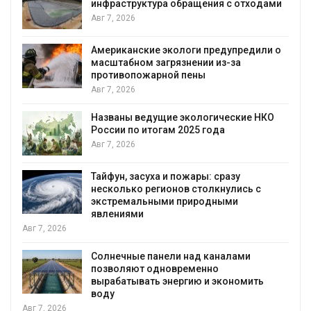
и
уборку контейнерных площадок
Авг 7, 2026
о
Панамский канал вновь ограничивает
загрузку судов из-за дефицита пресной
воды
Авг 6, 2026
В китайской провинции Шэньси из-за
паводков эвакуировали более 140 тыс.
человек
Авг 6, 2026
МЕГА и ВкусВилл установили
экообменники для сбора вторсырья
Авг 6, 2026
Учёные предложили получать питьевую
воду из воздуха с помощью ветра
Авг 6, 2026