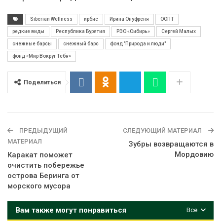
Siberian Wellness
ирбис
Ирина Онуфреня
ООПТ
редкие виды
Республика Бурятия
РЭО «Сибирь»
Сергей Малых
снежные барсы
снежный барс
фонд "Природа и люди"
фонд «Мир Вокруг Тебя»
Поделиться
ПРЕДЫДУЩИЙ
СЛЕДУЮЩИЙ МАТЕРИАЛ
МАТЕРИАЛ
Зубры возвращаются в
Мордовию
Каракат поможет
очистить побережье
острова Беринга от
морского мусора
Вам также могут понравиться
Все