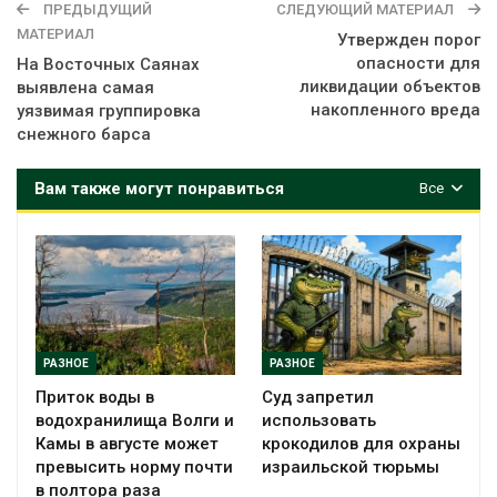
ПРЕДЫДУЩИЙ
СЛЕДУЮЩИЙ МАТЕРИАЛ
МАТЕРИАЛ
Утвержден порог
опасности для
На Восточных Саянах
ликвидации объектов
выявлена самая
накопленного вреда
уязвимая группировка
снежного барса
Вам также могут понравиться
Все
РАЗНОЕ
РАЗНОЕ
Приток воды в
Суд запретил
водохранилища Волги и
использовать
Камы в августе может
крокодилов для охраны
превысить норму почти
израильской тюрьмы
в полтора раза