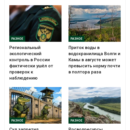
РАЗНОЕ
РАЗНОЕ
Региональный
Приток воды в
экологический
водохранилища Волги и
контроль в России
Камы в августе может
фактически ушёл от
превысить норму почти
проверок к
в полтора раза
наблюдению
РАЗНОЕ
РАЗНОЕ
Суд запретил
Росводресурсы