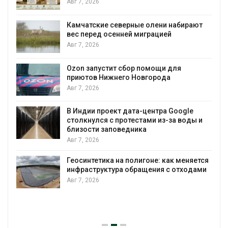
Авг 7, 2026
Камчатские северные олени набирают
вес перед осенней миграцией
Авг 7, 2026
Авг
Ozon запустит сбор помощи для
приютов Нижнего Новгорода
Авг 7, 2026
В Индии проект дата-центра Google
столкнулся с протестами из-за воды и
Авг
близости заповедника
Авг 7, 2026
Геосинтетика на полигоне: как меняется
инфраструктура обращения с отходами
Авг 7, 2026