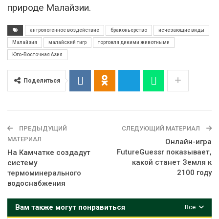
природе Малайзии.
антропогенное воздействие
браконьерство
исчезающие виды
Малайзия
малайский тигр
торговля дикими животными
Юго-Восточная Азия
Поделиться
ПРЕДЫДУЩИЙ
СЛЕДУЮЩИЙ МАТЕРИАЛ
МАТЕРИАЛ
Онлайн-игра
FutureGuessr показывает,
На Камчатке создадут
какой станет Земля к
систему
2100 году
термоминерального
водоснабжения
Вам также могут понравиться
Все