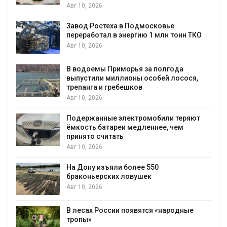
На труднодоступном полуострове
Рыбачий убрали три незаконные свал
нн ТКО
Авг 10, 2026
Микророботы научились удалять до 
а
микропластика из воды
сося,
Авг 10, 2026
Тайфун, жара, засуха и пожары:
экстремальная погода охватила сраз
еряют
несколько регионов мира
м
Авг 10, 2026
Жара «доводит» до самоубийства и
провоцирует убийство
Авг 9, 2026
Банановые стебли в Бангладеш
превращают в текстиль и экспортное
дные
сырьё
Авг 9, 2026