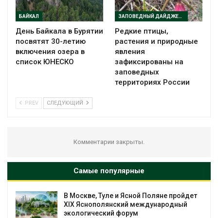
БАЙКАЛ
ЗАПОВЕДНЫЙ ДАЙДЖЕСТ
День Байкала в Бурятии
Редкие птицы,
посвятят 30-летию
растения и природные
включения озера в
явления
список ЮНЕСКО
зафиксированы на
заповедных
территориях России
PREV
СЛЕДУЮЩИЙ
Комментарии закрыты.
Самые популярные
пройдет
В горах Кубани создали новую
дный
природную территорию
Авг 10, 2026