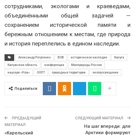
сотрудниками, экологами и краеведами,
объединёнными общей задачей —
сохранением исторической памяти и
бережным отношением к местам, где природа
и история переплелись в едином наследии.
Александр Рогуленко
ВОВ
историческое наследие
Калуга
Калужская область
конференция
Минприроды России
нацпарк «Угра»
ООПТ
природные территории
экопросвещение
Поделиться
ПРЕДЫДУЩИЙ
СЛЕДУЮЩИЙ МАТЕРИАЛ
МАТЕРИАЛ
На шаг впереди: для
Арктики формируют
«Карельский