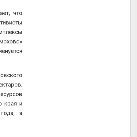
ает, что
ктивисты
омплексы
мохово»
менуется
овского
ектаров.
ресурсов
о края и
года, а