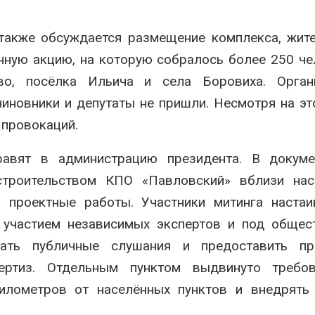
также обсуждается размещение комплекса, жит
нную акцию, на которую собралось более 250 че
во, посёлка Ильича и села Боровиха. Орган
иновники и депутаты не пришли. Несмотря на это
 провокаций.
равят в администрацию президента. В докуме
строительством КПО «Павловский» вблизи нас
ь проектные работы. Участники митинга наста
с участием независимых экспертов и под обще
вать публичные слушания и предоставить пр
пертиз. Отдельным пунктом выдвинуто требо
лометров от населённых пунктов и внедрять 