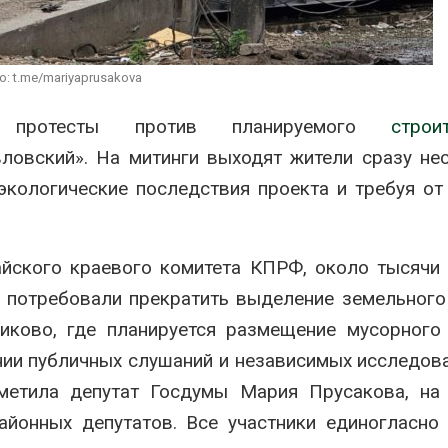
сентябре
026
Авг 6, 2026
Суд запретил
использовать
Европа теряе
: t.me/mariyaprusakova
крокодилов для охраны
больше лесн
израильской тюрьмы
биомассы из-з
вредителей и
 протесты против планируемого
строи
026
Авг 6, 2026
овский». На митинги выходят жители сразу не
кологические последствия проекта и требуя от
айского краевого комитета КПРФ, около тысячи
и потребовали прекратить выделение земельного
иково, где планируется размещение мусорного
нии публичных слушаний и независимых исследов
метила депутат Госдумы Мария Прусакова, на 
айонных депутатов. Все участники единогласно