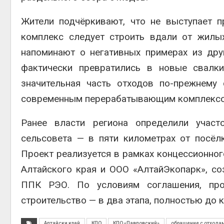
Жители подчёркивают, что не выступает п
комплекс следует строить вдали от жилы
напоминают о негативных примерах из др
фактически превратились в новые свалки
значительная часть отходов по-прежнему 
современным перерабатывающим комплексо
Ранее власти региона определили участ
сельсовета — в пяти километрах от посёл
Проект реализуется в рамках концессионно
Алтайского края и ООО «АлтайЭкопарк», со
ППК РЭО. По условиям соглашения, про
строительство — в два этапа, полностью до к
Алтайски край
КПО
КПО «Павловский»
обращение с отхода