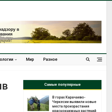
нологии
Мир
Разное
ив
Самые популярные
нал вновь
В горах Карачаево-
 загрузку
Черкесии выявили новые
дефицита
места произрастания
ы
краснокнижных растений