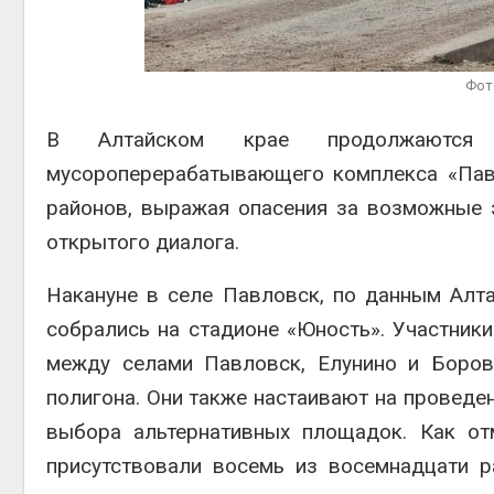
Авг 5, 2
Фото
В Алтайском крае продолжаются
Авг 5, 2
мусороперерабатывающего комплекса «Павл
районов, выражая опасения за возможные э
открытого диалога.
Накануне в селе Павловск, по данным Алт
собрались на стадионе «Юность». Участник
между селами Павловск, Елунино и Боров
полигона. Они также настаивают на проведе
выбора альтернативных площадок. Как от
присутствовали восемь из восемнадцати р