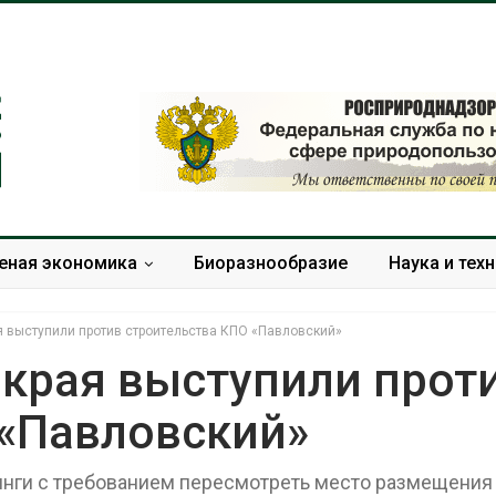
еная экономика
Биоразнообразие
Наука и тех
я выступили против строительства КПО «Павловский»
 края выступили прот
 «Павловский»
В Домодедове
Панамский ка
ликвидируют
ограничивает
последствия разлива
судов из-за 
инги с требованием пересмотреть место размещения
химикатов после пожара
пресной вод