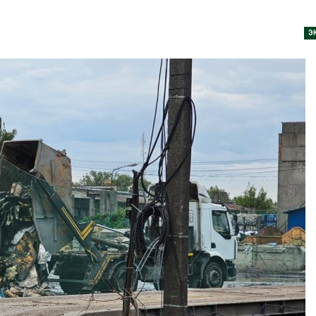
аде
Авг 6, 2026
026
Э
В китайской 
Изменение климата
Шэньси из-за
меняет ареалы бабочек
эвакуировали
по всему миру
тыс. человек
Авг 6, 2026
Авг 6, 2026
В Австралии снизят
МЕГА и ВкусВ
стоимость установки
установили
солнечных панелей для
экообменник
бизнеса
вторсырья
026
Авг 6, 2026
Москвариум отметит 11-
Учёные пред
летие трёхдневным
получать пит
фестивалем
из воздуха с
ветра
Авг 5, 2026
Авг 6, 2026
В Кении противников
строительства АЭС
Приложение 
проверяют по статье о
для контрол
терроризме
площадок зап