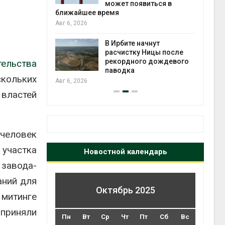
может появиться в
Авг 5
ближайшее время
Авг 6, 2026
т всё
ой
В Ирбите начнут
а засух,
расчистку Ницы после
 рубок
рекордного дождевого
тельства
Авг 5
паводка
скольких
Авг 6, 2026
 властей
 человек
 участка
Новостной календарь
 завода-
аний для
Октябрь 2025
митинге
 приняли
Пн
Вт
Ср
Чт
Пт
Сб
Вс