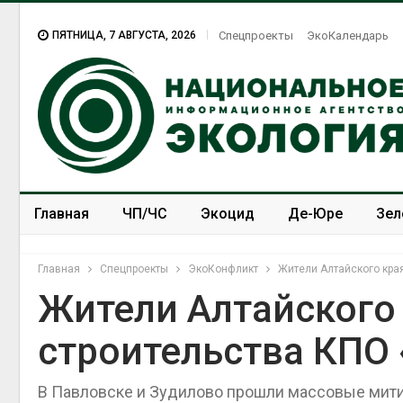
ПЯТНИЦА, 7 АВГУСТА, 2026
Спецпроекты
ЭкоКалендарь
Главная
ЧП/ЧС
Экоцид
Де-Юре
Зел
Спецпроекты
ЭкоЗОЖ
Главная
Спецпроекты
ЭкоКонфликт
Жители Алтайского кра
Жители Алтайского
строительства КПО
В Павловске и Зудилово прошли массовые мит