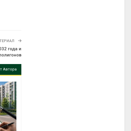
ТЕРИАЛ
32 года и
полигонов
т Автора