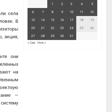
1
2
3
4
5
6
7
8
9
10
11
12
ели села
13
14
15
16
17
18
19
ловек. В
изаторы
20
21
22
23
24
25
26
, акция,
27
28
29
30
31
« Сен
Ноя »
нте они
елённых
ивают на
ственным
оектную
вание —
систему