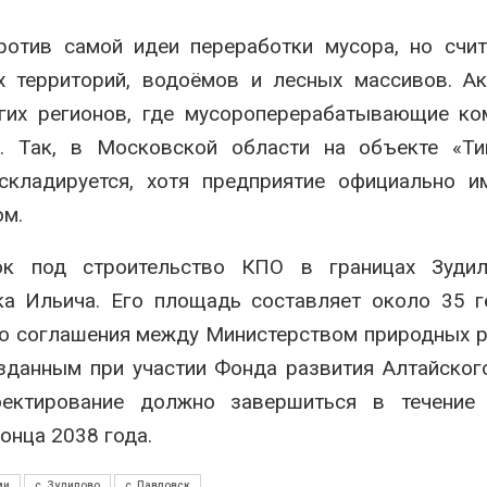
ротив самой идеи переработки мусора, но счит
х территорий, водоёмов и лесных массивов. А
угих регионов, где мусороперерабатывающие к
. Так, в Московской области на объекте «Ти
складируется, хотя предприятие официально и
м.
ок под строительство КПО в границах Зудил
ка Ильича. Его площадь составляет около 35 г
го соглашения между Министерством природных 
зданным при участии Фонда развития Алтайског
ектирование должно завершиться в течение 
онца 2038 года.
ми
с. Зудилово
с. Павловск