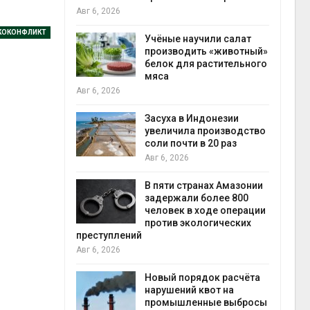
на с
Авг 6, 2026
Авг 6
КОКОНФЛИКТ
провинции
Учёные научили салат
 паводков
производить «животный»
 более 140
белок для растительного
мяса
Авг 6, 2026
илл
Засуха в Индонезии
увеличила производство
и для сбора
соли почти в 20 раз
Авг 6, 2026
Авг 6
В пяти странах Амазонии
ложили
задержали более 800
ьевую воду
человек в ходе операции
 помощью
против экологических
преступлений
Авг 6, 2026
«Экопульс»
Новый порядок расчёта
я мусорных
нарушений квот на
устят в
промышленные выбросы