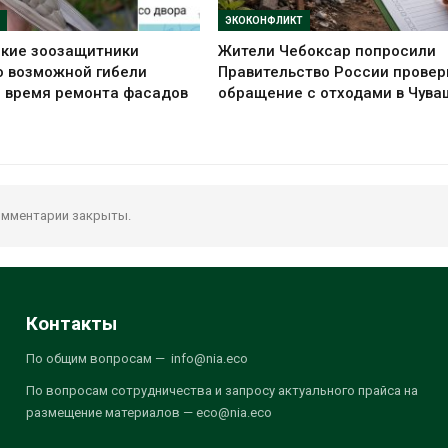
ЭКОКОНФЛИКТ
ские зоозащитники
Жители Чебоксар попросили
о возможной гибели
Правительство России провер
о время ремонта фасадов
обращение с отходами в Чува
мментарии закрыты.
Контакты
По общим вопросам — info@nia.eco
По вопросам сотрудничества и запросу актуального прайса на
размещение материалов — eco@nia.eco