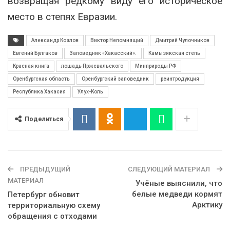
возвращая редкому виду его историческое
место в степях Евразии.
Александр Козлов
Виктор Непомнящий
Дмитрий Чулочников
Евгений Булгаков
Заповедник «Хакасский».
Камызякская степь
Красная книга
лошадь Пржевальского
Минприроды РФ
Оренбургская область
Оренбургский заповедник
реинтродукция
Республика Хакасия
Улух-Коль
Поделиться
ПРЕДЫДУЩИЙ
СЛЕДУЮЩИЙ МАТЕРИАЛ
МАТЕРИАЛ
Учёные выяснили, что
белые медведи кормят
Петербург обновит
Арктику
территориальную схему
обращения с отходами