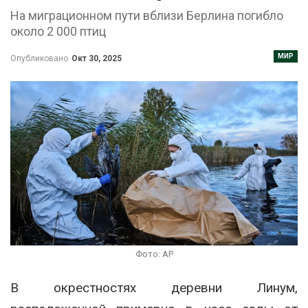
На миграционном пути вблизи Берлина погибло
около 2 000 птиц
МИР
Опубликовано
Окт 30, 2025
Фото: AP
ChatGPT сказал:
В окрестностях деревни Линум,