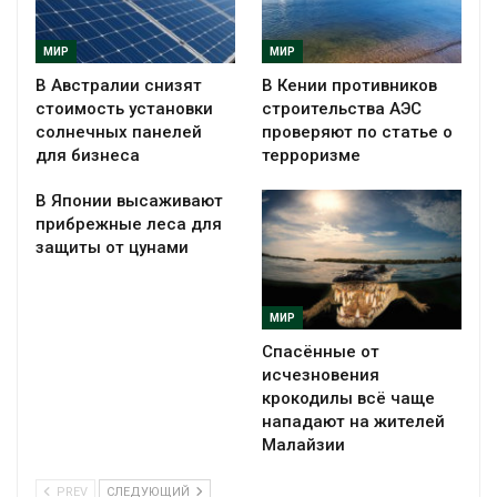
МИР
МИР
В Австралии снизят
В Кении противников
стоимость установки
строительства АЭС
солнечных панелей
проверяют по статье о
для бизнеса
терроризме
В Японии высаживают
прибрежные леса для
защиты от цунами
МИР
Спасённые от
исчезновения
крокодилы всё чаще
нападают на жителей
Малайзии
PREV
СЛЕДУЮЩИЙ