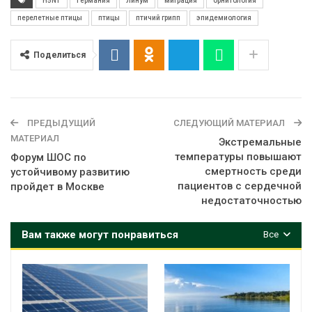
H5N1
Германия
Линум
миграция
орнитология
перелетные птицы
птицы
птичий грипп
эпидемиология
Поделиться
ПРЕДЫДУЩИЙ
СЛЕДУЮЩИЙ МАТЕРИАЛ
МАТЕРИАЛ
Экстремальные
температуры повышают
Форум ШОС по
смертность среди
устойчивому развитию
пациентов с сердечной
пройдет в Москве
недостаточностью
Вам также могут понравиться
Все