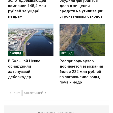
золотодобывающей
осудили фигурантов
компании 145,4 млн
дела о хищении
рублей за ущерб
средств на утилизации
недрам
строительных отходов
ЭКОЦИД
ЭКОЦИД
В Большой Невке
Росприроднадзор
обнаружили
добивается взыскания
затонувший
более 222 млн рублей
дебаркадер
за загрязнение воды,
почв и недр
PREV
СЛЕДУЮЩИЙ