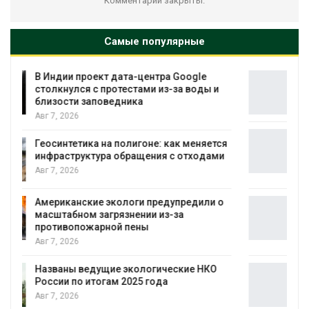
Комментарии закрыты.
Самые популярные
Дождевая вода с крыш может помочь
городам переживать жару
Авг 7, 2026
Минприроды потребовало ускорить
я
строительство мусорных объектов и
уборку контейнерных площадок
Авг 7, 2026
Панамский канал вновь ограничивает
загрузку судов из-за дефицита пресной
воды
Авг 6, 2026
В китайской провинции Шэньси из-за
паводков эвакуировали более 140 тыс.
человек
Авг 6, 2026