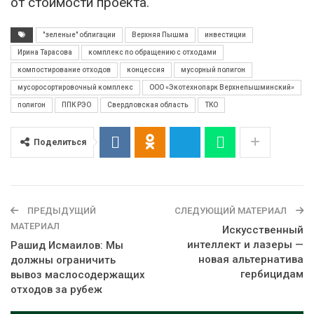
от стоимости проекта.
"зеленые" облигации
Верхняя Пышма
инвестиции
Ирина Тарасова
комплекс по обращению с отходами
компостирование отходов
концессия
мусорный полигон
мусоросортировочный комплекс
ООО «Экотехнопарк Верхнепышминский»
полигон
ППК РЭО
Свердловская область
ТКО
Поделиться
ПРЕДЫДУЩИЙ
СЛЕДУЮЩИЙ МАТЕРИАЛ
МАТЕРИАЛ
Искусственный
интеллект и лазеры —
Рашид Исмаилов: Мы
новая альтернатива
должны ограничить
гербицидам
вывоз маслосодержащих
отходов за рубеж