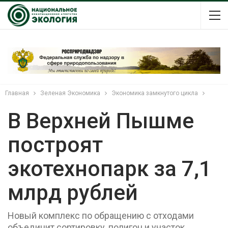
Главная
Зеленая Экономика
Экономика замкнутого цикла
В Верхней Пышме
построят
экотехнопарк за 7,1
млрд рублей
Новый комплекс по обращению с отходами
объединит сортировку, полигон и участок