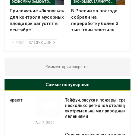
ЭКОНОМИКА ЗАМКНУТОГО ЦИКЛА
ЭКОНОМИКА ЗАМКНУТОГО ЦИКЛА
Приложение «Экопульс»
В России за полгода
для контроля мусорных
собрали на
площадок запустят в
переработку более 3
сентябре
тыс. тонн текстиля
PREV
СЛЕДУЮЩИЙ
Комментарии закрыты.
Самые популярные
Тайфун, засуха и пожары: сразу
несколько регионов столкнулись с
экстремальными природными
явлениями
Авг 7, 2026
Солнечные панели над каналами