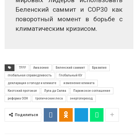
мировых лидеров использовать
Беленский саммит и COP30 как
поворотный момент в борьбе с
климатическим кризисом.
TFFF
Амазония
Беленский саммит
Бразилия
глобальная справедливость
Глобальный Юг
декларация о голоде и климате
изменение климата
Киотский протокол
Лула да Силва
Парижское соглашение
реформа ООН
тропические леса
энергопереход
Поделиться