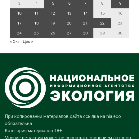
3
4
5
6
7
8
9
10
11
12
13
14
15
16
17
18
19
20
21
22
23
24
25
26
27
28
29
30
« Окт
Дек »
При копировании материалов сайта ссылка на nia.eco
обязательна.
Категория материалов 18+
Мнение редакции может не совпадать с мнением авторов.