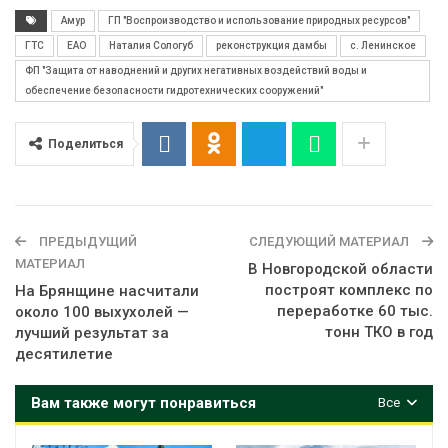
Амур
ГП "Воспроизводство и использование природных ресурсов"
ГТС
ЕАО
Наталия Сологуб
реконструкция дамбы
с. Ленинское
ФП "Защита от наводнений и других негативных воздействий воды и
обеспечение безопасности гидротехнических сооружений"
Поделиться
ПРЕДЫДУЩИЙ
СЛЕДУЮЩИЙ МАТЕРИАЛ
МАТЕРИАЛ
В Новгородской области
построят комплекс по
На Брянщине насчитали
переработке 60 тыс.
около 100 выхухолей —
тонн ТКО в год
лучший результат за
десятилетие
Вам также могут понравиться
Все