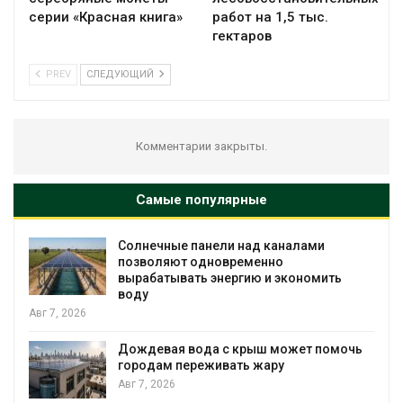
серии «Красная книга»
работ на 1,5 тыс.
гектаров
PREV
СЛЕДУЮЩИЙ
Комментарии закрыты.
Самые популярные
каналами
Учёные предложили получать
но
воду из воздуха с помощью в
 экономить
Авг 6, 2026
Приложение «Экопульс» для 
мусорных площадок запустят
 может помочь
сентябре
ру
Авг 6, 2026