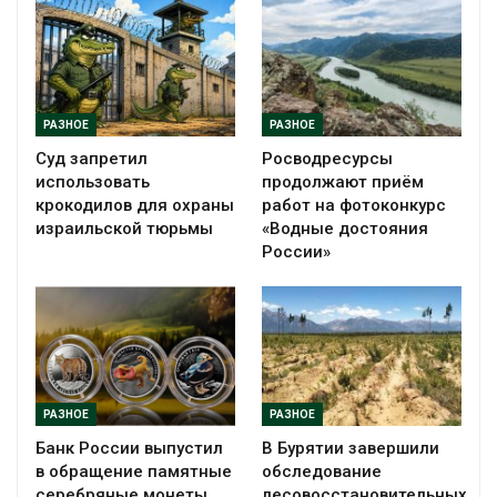
РАЗНОЕ
РАЗНОЕ
Суд запретил
Росводресурсы
использовать
продолжают приём
крокодилов для охраны
работ на фотоконкурс
израильской тюрьмы
«Водные достояния
России»
РАЗНОЕ
РАЗНОЕ
Банк России выпустил
В Бурятии завершили
в обращение памятные
обследование
серебряные монеты
лесовосстановительных