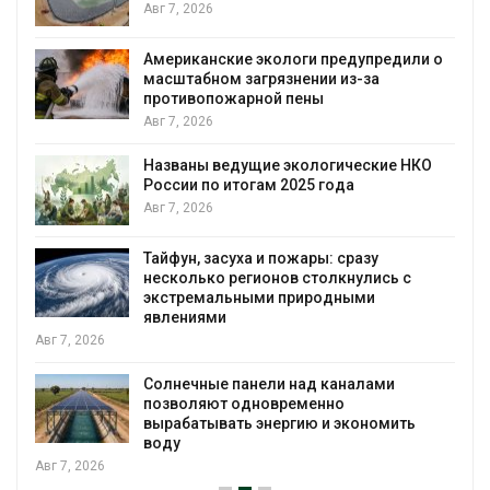
Авг 7, 2026
ли о
Панамский канал вновь ограничивает
загрузку судов из-за дефицита пресной
воды
Авг 6, 2026
НКО
В китайской провинции Шэньси из-за
паводков эвакуировали более 140 тыс.
человек
Авг 6, 2026
МЕГА и ВкусВилл установили
экообменники для сбора вторсырья
Авг 6, 2026
Учёные предложили получать питьевую
воду из воздуха с помощью ветра
Авг 6, 2026
ь