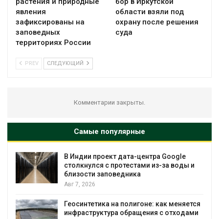
растения и природные
бор в Иркутской
явления
области взяли под
зафиксированы на
охрану после решения
заповедных
суда
территориях России
PREV
СЛЕДУЮЩИЙ
Комментарии закрыты.
Самые популярные
e
Дождевая вода с крыш может помочь
ы и
городам переживать жару
Авг 7, 2026
Минприроды потребовало ускорить
яется
строительство мусорных объектов и
дами
уборку контейнерных площадок