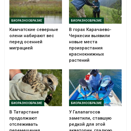
БИОРАЗНООБРАЗИЕ
БИОРАЗНООБРАЗИЕ
Камчатские северные
В горах Карачаево-
олени набирают вес
Черкесии выявили
перед осенней
новые места
миграцией
произрастания
краснокнижных
растений
БИОРАЗНООБРАЗИЕ
БИОРАЗНООБРАЗИЕ
В Татарстане
У Галапагосов
продолжают
заметили, ставшую
отслеживать
редкой для этой
перемещения
акватории, гладкую