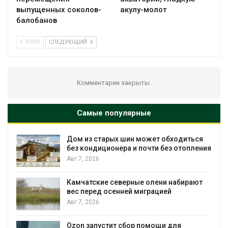
выпущенных соколов-
акулу-молот
балобанов
PREV
СЛЕДУЮЩИЙ
Комментарии закрыты.
Самые популярные
 может обходиться
Названы ведущие эколо
 почти без отопления
России по итогам 2025 г
Авг 7, 2026
ые олени набирают
Тайфун, засуха и пожары:
 миграцией
несколько регионов сто
экстремальными приро
явлениями
Авг 7, 2026
р помощи для