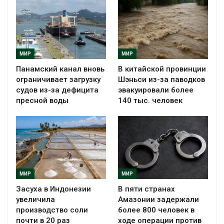
МИР
МИР
Панамский канал вновь
В китайской провинции
ограничивает загрузку
Шэньси из-за паводков
судов из-за дефицита
эвакуировали более
пресной воды
140 тыс. человек
МИР
МИР
Засуха в Индонезии
В пяти странах
увеличила
Амазонии задержали
производство соли
более 800 человек в
почти в 20 раз
ходе операции против