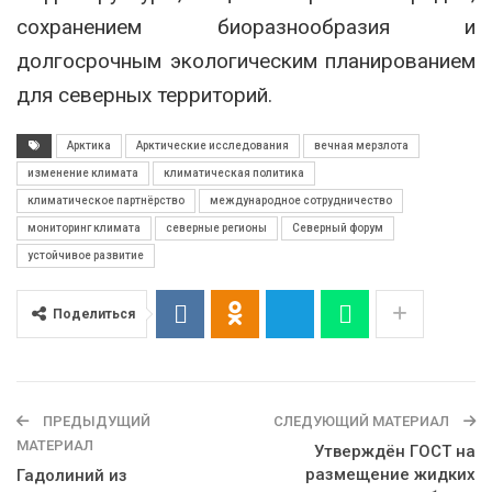
сохранением биоразнообразия и
долгосрочным экологическим планированием
для северных территорий.
Арктика
Арктические исследования
вечная мерзлота
изменение климата
климатическая политика
климатическое партнёрство
международное сотрудничество
мониторинг климата
северные регионы
Северный форум
устойчивое развитие
Поделиться
ПРЕДЫДУЩИЙ
СЛЕДУЮЩИЙ МАТЕРИАЛ
МАТЕРИАЛ
Утверждён ГОСТ на
размещение жидких
Гадолиний из