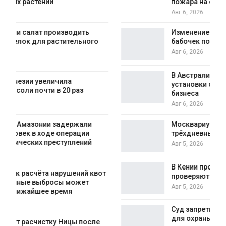
пожара на складе
Авг 6, 2026
Изменение климата меняет ареалы
бабочек по всему миру
Авг 6, 2026
В Австралии снизят стоимость
установки солнечных панелей для
бизнеса
Авг 6, 2026
Москвариум отметит 11-летие
трёхдневным фестивалем
Авг 5, 2026
В Кении противников строительства АЭС
т
проверяют по статье о терроризме
Авг 5, 2026
Суд запретил использовать крокодилов
для охраны израильской тюрьмы