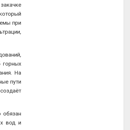
 закачке
 который
темы при
трации,
ований,
б горных
ания. На
ные пути
 создаёт
р обязан
ых вод и