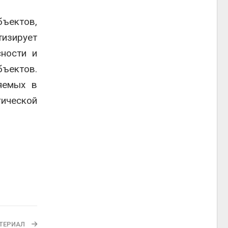
ъектов,
изирует
сности и
бъектов.
яемых в
гической
ТЕРИАЛ