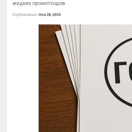
жидких промотходов
пены
Авг 7, 2026
Опубликовано
Ноя 28, 2025
Названы ведущие
экологические НКО
России по итогам 2025
Авг 9, 
года
Авг 7, 2026
Тайфун, засуха и пожары:
сразу несколько
регионов столкнулись с
Авг 8, 
экстремальными
природными явлениями
Авг 7, 2026
Солнечные панели над
каналами позволяют
набл
одновременно
Авг 8, 
вырабатывать энергию и
экономить воду
Авг 7, 2026