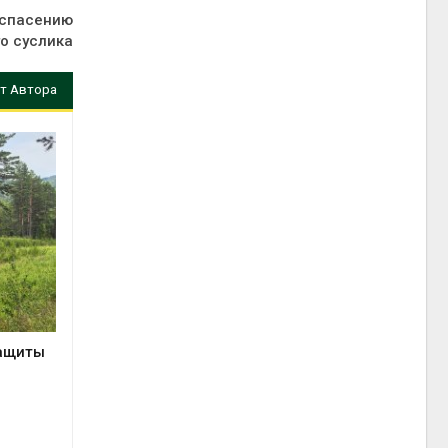
 спасению
о суслика
т Автора
защиты