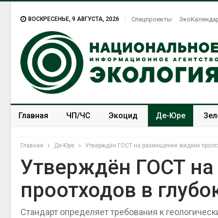
ВОСКРЕСЕНЬЕ, 9 АВГУСТА, 2026
Спецпроекты
ЭкоКаленда
Главная
ЧП/ЧС
Экоцид
Де-Юре
Зел
Спецпроекты
ЭкоЗОЖ
Главная
Де-Юре
Утверждён ГОСТ на размещение жидких проотх
Утверждён ГОСТ на
проотходов в глубо
Американские экологи
предупредили о
масштабном загрязнении
Стандарт определяет требования к геологическ
из-за противопожарной