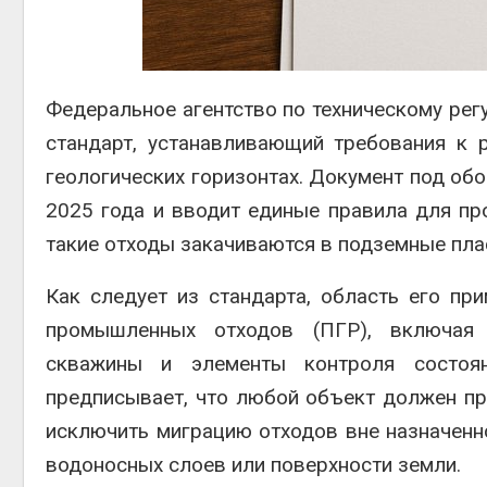
Дождевая вода с крыш
может помочь городам
Авг 7, 
переживать жару
Авг 7, 2026
Федеральное агентство по техническому ре
Минприроды
потребовало ускорить
стандарт, устанавливающий требования к
строительство мусорных
полто
объектов и уборку
геологических горизонтах. Документ под об
Авг 7, 
контейнерных площадок
2025 года и вводит единые правила для про
Авг 7, 2026
такие отходы закачиваются в подземные пла
Как следует из стандарта, область его пр
промышленных отходов (ПГР), включая 
скважины и элементы контроля состоя
предписывает, что любой объект должен пр
исключить миграцию отходов вне назначенно
водоносных слоев или поверхности земли.