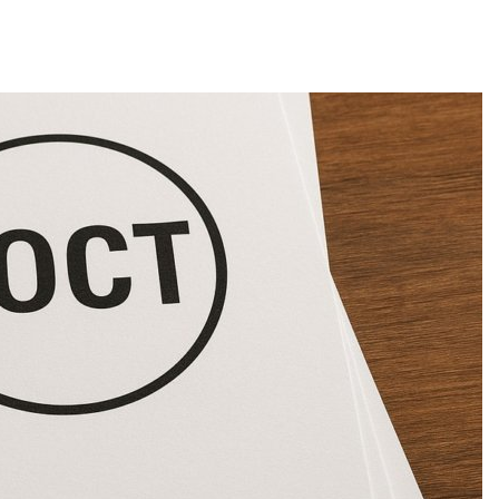
Авг 7, 2026
Банановые стебли в
Бангладеш превращают в
Дом из стар
текстиль и экспортное
может обход
сырьё
кондиционер
без отоплен
2026
Авг 7, 2026
Микропластик из
упаковки может
Камчатские 
усиливать риск жировой
олени набир
болезни печени
перед осенн
2026
Авг 7, 2026
Региональный
Ozon запуст
экологический контроль
помощи для
в России фактически
Нижнего Но
ушёл от проверок к
Авг 7, 2026
юдению
2026
В Индии про
центра Goog
Южная Корея ускорит
столкнулся 
развитие солнечной
из-за воды и
энергетики из-за роста
заповедника