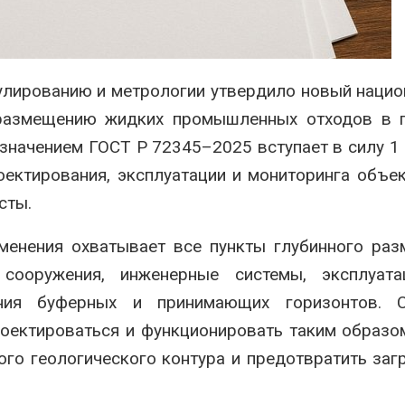
спроса со стороны ИИ
Авг 7, 2026
2026
Геосинтетик
Приток воды в
полигоне: к
водохранилища Волги и
инфраструкт
гулированию и метрологии утвердило новый наци
Камы в августе может
обращения с
превысить норму почти в
Авг 7, 2026
 размещению жидких промышленных отходов в г
ра раза
означением ГОСТ Р 72345–2025 вступает в силу 1
2026
ектирования, эксплуатации и мониторинга объек
сты.
именения охватывает все пункты глубинного ра
сооружения, инженерные системы, эксплуата
ния буферных и принимающих горизонтов. С
оектироваться и функционировать таким образо
го геологического контура и предотвратить заг