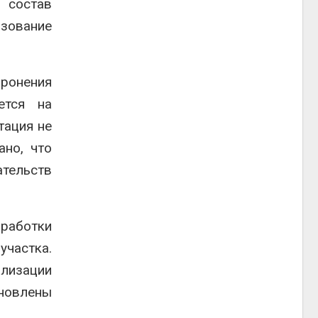
 состав
ьзование
оронения
ется на
тация не
ано, что
тельств
работки
частка.
ализации
новлены