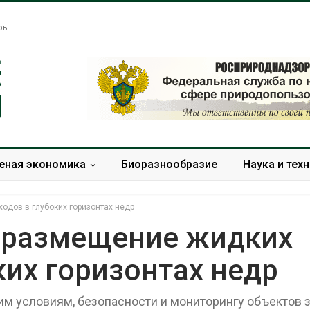
рь
еная экономика
Биоразнообразие
Наука и тех
одов в глубоких горизонтах недр
 размещение жидких
ких горизонтах недр
Жара «доводит» до
Евросоюз п
самоубийства и
увеличить в
провоцирует убийство
защиту прир
им условиям, безопасности и мониторингу объектов 
роста ущерб
Авг 9, 2026