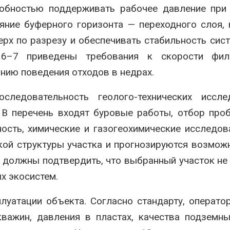
собностью поддерживать рабочее давление при
ояние буферного горизонта — переходного слоя,
рх по разрезу и обеспечивать стабильность сис
 6–7 приведены требования к скорости филь
нию поведения отходов в недрах.
едовательность геолого-технических исслед
 В перечень входят буровые работы, отбор про
ость, химические и газогеохимические исследов
кой структуры участка и прогнозируются возмож
 должны подтвердить, что выбранный участок не
х экосистем.
уатации объекта. Согласно стандарту, операто
кважин, давления в пластах, качества подземн