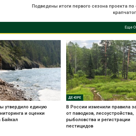
Подведены итоги первого сезона проекта по
крапчатог
Еще О
ДЕ-ЮРЕ
ы утвердило единую
В России изменили правила 
ниторинга и оценки
от паводков, лесоустройства,
а Байкал
рыболовства и регистрации
пестицидов