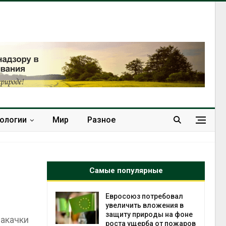
нологии
Мир
Разное
Самые популярные
отребовал
Американские экологи
ложения в
предупредили о
оды на фоне
масштабном загрязнении
закачки
а от пожаров
из-за противопожарной