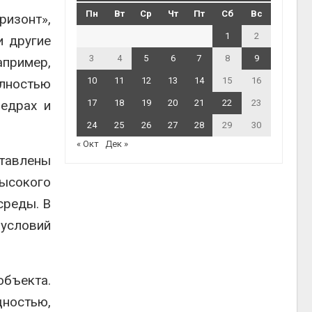
Пн
Вт
Ср
Чт
Пт
Сб
Вс
ризонт»,
1
2
и другие
3
4
5
6
7
8
9
пример,
10
11
12
13
14
15
16
лностью
недрах и
17
18
19
20
21
22
23
24
25
26
27
28
29
30
« Окт
Дек »
ставлены
ысокого
среды. В
 условий
бъекта.
ностью,