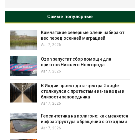
Самые популярные
ые олени набирают
Тайфун, засуха и пожары:
 миграцией
несколько регионов сто
экстремальными приро
явлениями
Авг 7, 2026
р помощи для
Новгорода
Солнечные панели над 
позволяют одновремен
вырабатывать энергию и
воду
та-центра Google
стами из-за воды и
Авг 7, 2026
ика
Дождевая вода с крыш 
городам переживать жа
лигоне: как меняется
Авг 7, 2026
ращения с отходами
Минприроды потребовал
строительство мусорных