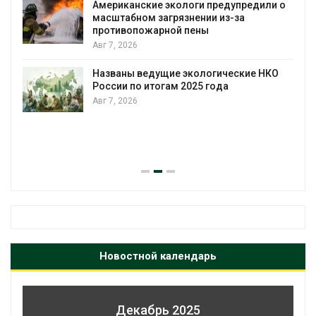
уборку контейнерных п
оги предупредили о
нении из-за
Авг 7, 2026
пены
Панамский канал вновь 
загрузку судов из-за де
воды
экологические НКО
025 года
Авг 6, 2026
В китайской провинции Ш
паводков эвакуировали 
человек
Авг 6, 2026
Новостной календарь
Декабрь 2025