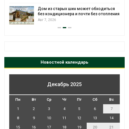
Названы ведущие
России по итогам 
ых шин может обходиться
Авг 7, 2026
онера и почти без отопления
Новостной календарь
Декабрь 2025
Пн
Вт
Ср
Чт
Пт
Сб
Вс
1
2
3
4
5
6
7
8
9
10
11
12
13
14
15
16
17
18
19
20
21