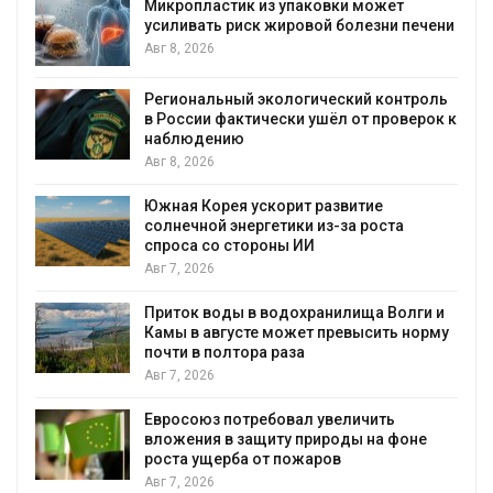
к из упаковки может
Камчатские север
иск жировой болезни печени
вес перед осенне
Авг 7, 2026
й экологический контроль
Ozon запустит сб
ктически ушёл от проверок к
приютов Нижнего
ю
Авг 7, 2026
В Индии проект д
 ускорит развитие
столкнулся с прот
нергетики из-за роста
близости заповед
тороны ИИ
Авг 7, 2026
Геосинтетика на п
 в водохранилища Волги и
инфраструктура о
сте может превысить норму
Авг 7, 2026
ора раза
Американские эко
масштабном загря
требовал увеличить
противопожарной
защиту природы на фоне
Авг 7, 2026
а от пожаров