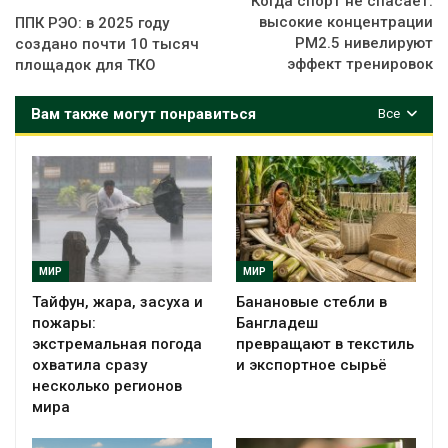
Когда спорт не спасает:
высокие концентрации
ППК РЭО: в 2025 году
PM2.5 нивелируют
создано почти 10 тысяч
эффект тренировок
площадок для ТКО
Вам также могут понравиться
Все
МИР
МИР
Тайфун, жара, засуха и
Банановые стебли в
пожары:
Бангладеш
экстремальная погода
превращают в текстиль
охватила сразу
и экспортное сырьё
несколько регионов
мира