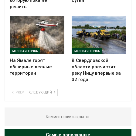
которую пока не
сутки
решить
БОЛЕВАЯ ТОЧКА
БОЛЕВАЯ ТОЧКА
На Ямале горят
В Свердловской
обширные лесные
области расчистят
территории
реку Ницу впервые за
32 года
PREV
СЛЕДУЮЩИЙ
Комментарии закрыты.
Самые популярные