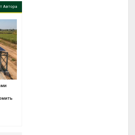
т Автора
ами
омить