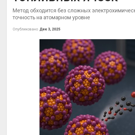
экономить
Метод обходится без сложных электрохимическ
Авг 7, 2026
точность на атомарном уровне
Опубликовано
Дек 3, 2025
контейне
Авг 7, 2026
Авг 6, 2026