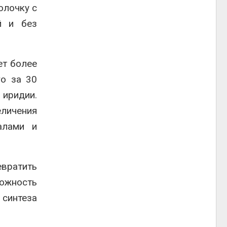
олочку с
й и без
ет более
го за 30
 иридии.
еличения
алами и
вратить
можность
синтеза