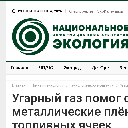
СУББОТА, 8 АВГУСТА, 2026
Спецпроекты
ЭкоКалендарь
Главная
ЧП/ЧС
Экоцид
Де-Юре
Зел
Спецпроекты
ЭкоЗОЖ
Главная
Наука и технологии
Технологические решения
Угар
Угарный газ помог 
металлические плё
топливных ячеек