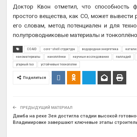
Доктор Квон отметил, что способность 
простого вещества, как CO, может вывести 
его словам, метод потенциален и для техн
полупроводниковые материалы и тонкоплёно
CO AID
core–shell структура
водородная энергетика
катали
наноматериалы
наноплёнки
научные исследования
палладий
угарный газ
устойчивые технологии
Поделиться
ПРЕДЫДУЩИЙ МАТЕРИАЛ
Дамба на реке Зея достигла стадии высокой готовнос
Владимировке завершают ключевые этапы строител