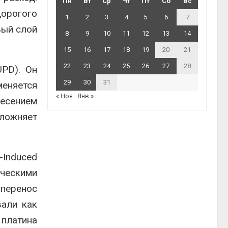
Пн
Вт
Ср
Чт
Пт
Сб
Вс
дорогого
1
2
3
4
5
6
7
вый слой
8
9
10
11
12
13
14
15
16
17
18
19
20
21
22
23
24
25
26
27
28
UPD). Он
29
30
31
меняется
« Ноя
Янв »
есением
ложняет
-Induced
ическими
 перенос
вали как
платина