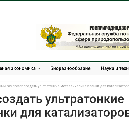
еная экономика
Биоразнообразие
Наука и тех
ный газ помог создать ультратонкие металлические плёнки для катализатор
создать ультратонкие
нки для катализаторо
Солнечные панели над
Региональный
каналами позволяют
экологический к
одновременно
в России фактич
вырабатывать энергию и
ушёл от проверо