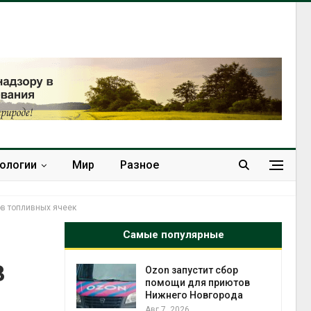
нологии
Мир
Разное
ов топливных ячеек
Самые популярные
в
Ozon запустит сбор
онтроль
помощи для приютов
ески
Нижнего Новгорода
к к
Авг 7, 2026