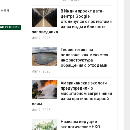
экономи
аняя
Авг 7, 20
В Индии проект дата-
центра Google
корит
столкнулся с протестами
ной
из-за воды и близости
КИЕ РЕШЕНИЯ
 роста
заповедника
ны ИИ
Авг 7, 2026
Геосинтетика на
полигоне: как меняется
Волги и
инфраструктура
может
обращения с отходами
 почти в
контей
Авг 7, 2026
Авг 7, 20
Американские экологи
предупредили о
бовал
масштабном загрязнении
ния в
из-за противопожарной
на фоне
пены
 пожаров
Авг 7, 2026
Авг 6, 20
Названы ведущие
ин
экологические НКО