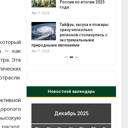
я без
России по итогам 2025
почти
года
Авг 7, 2026
Авг 6, 20
Тайфун, засуха и пожары:
ерные
сразу несколько
вес
регионов столкнулись с
играцией
экстремальными
который
природными явлениями
Авг 6, 20
з — как
Авг 7, 2026
тра. Эта
тических
отрасли.
Новостной календарь
ективной
дорогого
Декабрь 2025
 высокую
 расход.