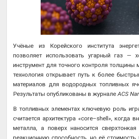
Авг 6, 2026
Учёные из Корейского института энерге
Авг 6, 2026
позволяет использовать угарный газ — 
инструмент для точного контроля толщины м
технология открывает путь к более быстр
материалов для водородных топливных яче
Результаты опубликованы в журнале
ACS Na
В топливных элементах ключевую роль игр
считается архитектура «core–shell», когда 
металла, а поверх наносится сверхтонка
реакционную способность, но её стоимость 