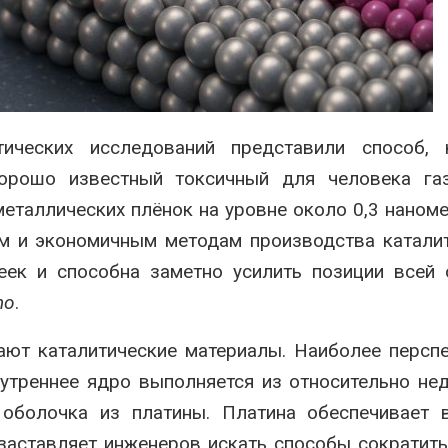
эвакуировали более 140
может обходитьс
тыс. человек
кондиционера и 
без отопления
Авг 7, 2026
МЕГА и ВкусВилл
установили
Камчатские сев
экообменники для сбора
олени набирают 
вторсырья
перед осенней м
тических исследований представили способ, 
Авг 7, 2026
хорошо известный токсичный для человека га
еталлических плёнок на уровне около 0,3 наноме
ым и экономичным методам производства катали
ек и способна заметно усилить позиции всей 
no
.
ают каталитические материалы. Наиболее персп
внутреннее ядро выполняется из относительно не
я оболочка из платины. Платина обеспечивает
заставляет инженеров искать способы сократить