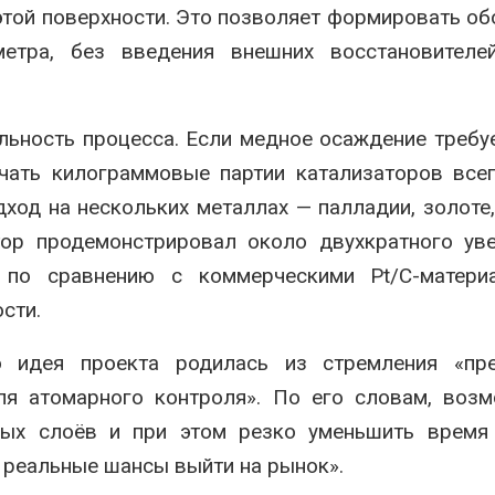
этой поверхности. Это позволяет формировать об
етра, без введения внешних восстановителе
льность процесса. Если медное осаждение требу
учать килограммовые партии катализаторов все
ход на нескольких металлах — палладии, золоте,
тор продемонстрировал около двухкратного ув
я по сравнению с коммерческими Pt/C-матери
сти.
 идея проекта родилась из стремления «пре
для атомарного контроля». По его словам, воз
ных слоёв и при этом резко уменьшить время 
 реальные шансы выйти на рынок».