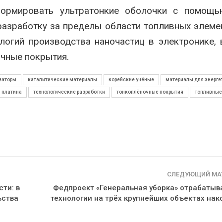
формировать ультратонкие оболочки с помощь
разработку за пределы области топливных элеме
ологий производства наночастиц в электронике,
чные покрытия.
заторы
каталитические материалы
корейские учёные
материалы для энерге
платина
технологические разработки
тонкоплёночные покрытия
топливные
СЛЕДУЮЩИЙ МА
ти: в
Федпроект «Генеральная уборка» отрабатыв
ьства
технологии на трёх крупнейших объектах нак