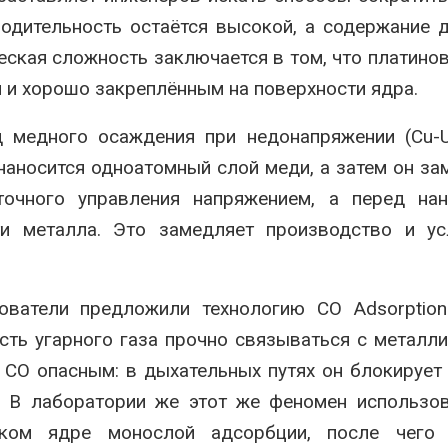
водительность остаётся высокой, а содержание 
еская сложность заключается в том, что платино
 и хорошо закреплённым на поверхности ядра.
д медного осаждения при недонапряжении (Cu-
наносится одноатомный слой меди, а затем он за
точного управления напряжением, а перед нан
и металла. Это замедляет производство и ус
ователи предложили технологию CO Adsorption
ость угарного газа прочно связываться с металл
 CO опасным: в дыхательных путях он блокирует
. В лаборатории же этот же феномен использо
ском ядре монослой адсорбции, после чего 