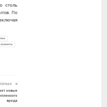
ю столь
нтов. По
 включая
тики
 элементы
ТЕРИАЛ
ает новые
опленного
вреда