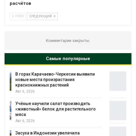
расчётов
PREV
СЛЕДУЮЩИЙ
Комментарии закрыты.
Самые популярные
В Домодедове ликвидируют
последствия разлива химикатов после
пожара на складе
Авг 6, 2026
Изменение климата меняет ареалы
бабочек по всему миру
Авг 6, 2026
В Австралии снизят стоимость
установки солнечных панелей для