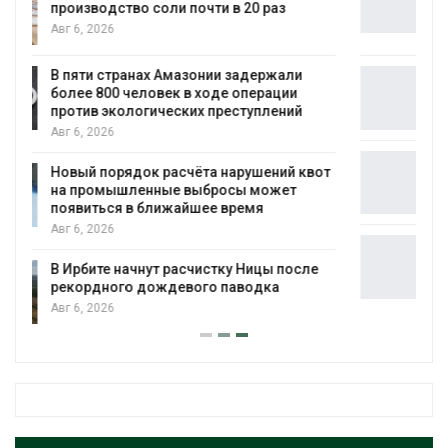
бизнеса
Авг 6, 2026
Москвариум отметит 11-летие
трёхдневным фестивалем
Авг 5, 2026
В Кении противников строительства АЭС
т
проверяют по статье о терроризме
Авг 5, 2026
Суд запретил использовать крокодилов
для охраны израильской тюрьмы
Авг 5, 2026