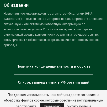
Об издании
Национальное информационное агентство «Экология» (НИА
«Экология») — тематическое интернет-издание, предоставляющее
актуальную и объективную новостную информацию об
экологической ситуации в России и в мире, мерах по охране
окружающей среды, деятельности различных государственных,
коммерческих и общественных организаций в отношении охраны
природы.
Политика конфиденциальности и cookies
Список запрещенных в РФ организаций
Продолжая использовать наш сайт, вы даете согласие на
обработку файлов cookie, которые обеспечивают правильную
© 2026 - НИА "Экология". Все права защищены.
Дизайн:
nia.eco
работу сайта.
Принимаю
Читать больше