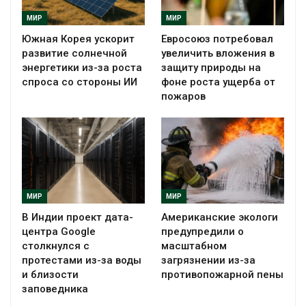
МИР
МИР
Южная Корея ускорит
Евросоюз потребовал
развитие солнечной
увеличить вложения в
энергетики из-за роста
защиту природы на
спроса со стороны ИИ
фоне роста ущерба от
пожаров
МИР
МИР
В Индии проект дата-
Американские экологи
центра Google
предупредили о
столкнулся с
масштабном
протестами из-за воды
загрязнении из-за
и близости
противопожарной пены
заповедника