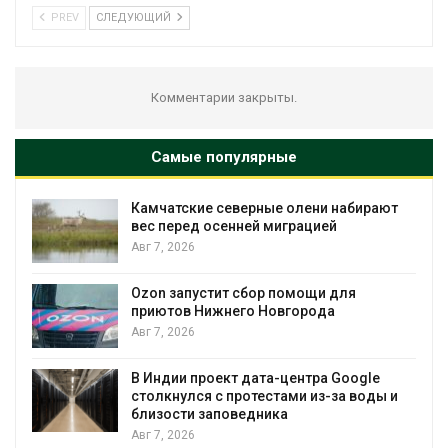
PREV
СЛЕДУЮЩИЙ
Комментарии закрыты.
Самые популярные
ют
Тайфун, засуха и пожары: сразу
несколько регионов столкнулись с
экстремальными природными
явлениями
Авг 7, 2026
Солнечные панели над каналами
позволяют одновременно
вырабатывать энергию и экономить
воду
 и
Авг 7, 2026
Дождевая вода с крыш может помочь