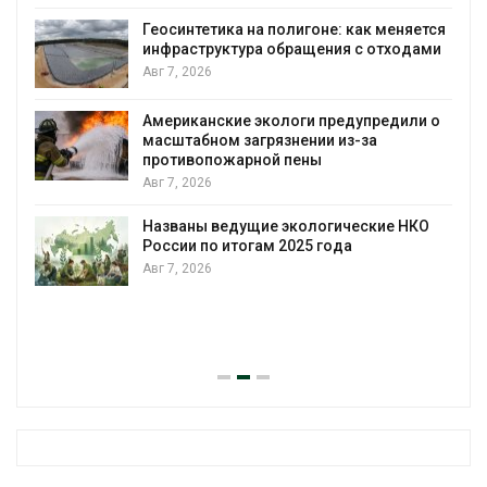
городам переживать жару
ется
Авг 7, 2026
ами
Минприроды потребовало ускорить
строительство мусорных объектов и
уборку контейнерных площадок
и о
Авг 7, 2026
Панамский канал вновь ограничивает
загрузку судов из-за дефицита пресной
воды
КО
Авг 6, 2026
В китайской провинции Шэньси из-за
паводков эвакуировали более 140 тыс.
человек
Авг 6, 2026