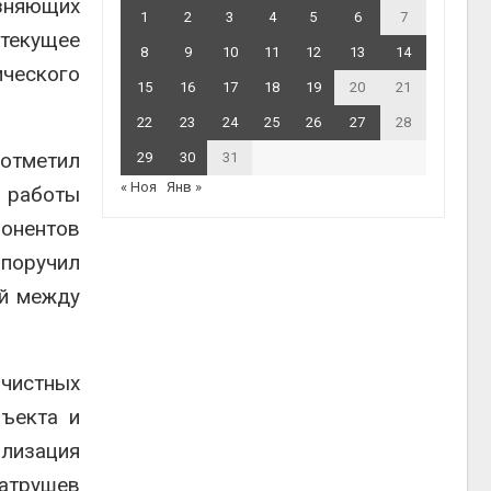
зняющих
1
2
3
4
5
6
7
текущее
8
9
10
11
12
13
14
ческого
15
16
17
18
19
20
21
22
23
24
25
26
27
28
отметил
29
30
31
« Ноя
Янв »
 работы
онентов
поручил
ий между
чистных
ъекта и
ализация
Патрушев