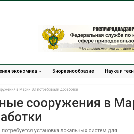
еная экономика
Биоразнообразие
Наука и тех
ружения в Марий Эл потребовали доработки
ные сооружения в Ма
работки
В Домодедове
Панамский ка
ликвидируют
ограничивает
последствия разлива
судов из-за 
 потребуется установка локальных систем для
химикатов после пожара
пресной вод