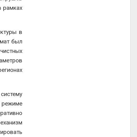
в рамках
уктуры в
рмат был
чистных
раметров
регионах
 систему
в режиме
ративно
еханизм
ировать