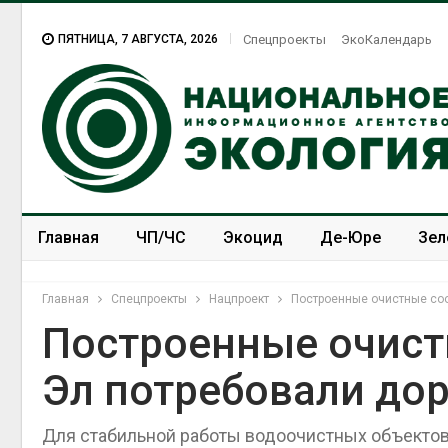
ПЯТНИЦА, 7 АВГУСТА, 2026
Спецпроекты
ЭкоКалендарь
Главная
ЧП/ЧС
Экоцид
Де-Юре
Зел
Спецпроекты
ЭкоЗОЖ
Главная
Спецпроекты
Нацпроект
Построенные очистные соо
Построенные очист
Эл потребовали до
Для стабильной работы водоочистных объектов