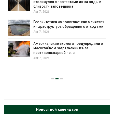
 из-за воды и
Авг 7, 2026
Дождевая вода с крыш може
городам переживать жару
е: как меняется
Авг 7, 2026
ния с отходами
Минприроды потребовало уск
строительство мусорных объе
уборку контейнерных площад
предупредили о
 из-за
Авг 7, 2026
Панамский канал вновь огран
загрузку судов из-за дефицит
воды
Авг 6, 2026
Новостной календарь