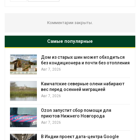
Комментарии закрыты.
Самые популярные
ет обходиться
Названы ведущие экологичес
и без отопления
России по итогам 2025 года
Авг 7, 2026
лени набирают
Тайфун, засуха и пожары: сраз
ацией
несколько регионов столкнул
экстремальными природным
явлениями
Авг 7, 2026
ощи для
рода
Солнечные панели над канал
позволяют одновременно
вырабатывать энергию и экон
воду
нтра Google