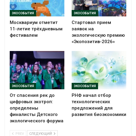
ЭКОСОБЫТИЯ
ЭКОСОБЫТИЯ
Москвариум отметит
Стартовал прием
11-летие трёхдневным
заявок на
фестивалем
экологическую премию
«Экопозитив-2026»
ЭКОСОБЫТИЯ
ЭКОСОБЫТИЯ
От спасения рек до
РНФ начал отбор
цифровых экотроп:
технологических
определены
предложений для
финалисты Детского
развития биоэкономики
экологического форума
PREV
СЛЕДУЮЩИЙ