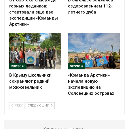
От Охотского моря до
В Энгельсе занялись
горных ледников:
оздоровлением 112-
стартовали еще две
летнего дуба
экспедиции «Команды
Арктики»
ЭКОЗОЖ
ЭКОЗОЖ
В Крыму школьники
«Команда Арктики»
сохраняют редкий
начала новую
можжевельник
экспедицию на
Соловецких островах
PREV
СЛЕДУЮЩИЙ
Комментарии закрыты.