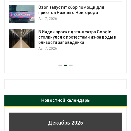
А
Ozon запустит сбор помощи для
к
приютов Нижнего Новгорода
Авг 7, 2026
В Индии проект дата-центра Google
А
столкнулся с протестами из-за воды и
близости заповедника
Авг 7, 2026
Новостной календарь
Декабрь 2025