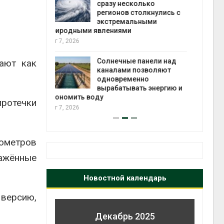
ько
вторсырья
лкнулись с
Авг 6, 2026
ыми
Учёные предложили
получать питьевую воду
из воздуха с помощью
анели над
ветра
ают как
зволяют
Авг 6, 2026
но
 энергию и
протечки
лометров
ражённые
Новостной календарь
 версию,
Декабрь 2025