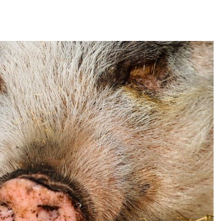
заповедника
026
Авг 7, 2026
Приток воды в
водохранилища Волги и
Геосинтетика
Камы в августе может
полигоне: ка
превысить норму почти в
инфраструкт
а раза
обращения с
026
Авг 7, 2026
Евросоюз потребовал
Американски
увеличить вложения в
предупредил
защиту природы на фоне
масштабном 
роста ущерба от пожаров
из-за проти
пены
026
Авг 7, 2026
Дом из старых шин
может обходиться без
Названы вед
кондиционера и почти
экологическ
без отопления
России по ит
года
026
Авг 7, 2026
Камчатские северные
олени набирают вес
Тайфун, засух