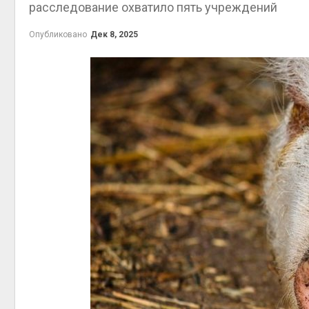
расследование охватило пять учреждений
Авг 7, 2
Минприроды
Опубликовано
Дек 8, 2025
потребовало ускорить
строительство мусорных
объектов и уборку
контейнерных площадок
полтор
Авг 7, 2026
Авг 7, 2
Панамский канал вновь
ограничивает загрузку
судов из-за дефицита
пресной воды
Авг 6, 2026
Авг 7, 2
В китайской провинции
Шэньси из-за паводков
эвакуировали более 140
тыс. человек
Авг 6, 2026
Авг 7, 2
МЕГА и ВкусВилл
установили
экообменники для сбора