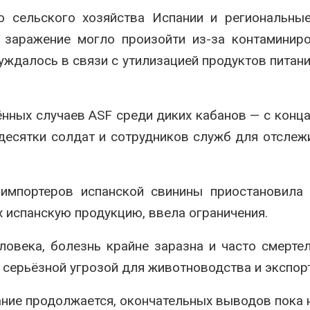
о сельского хозяйства Испании и региональны
 заражение могло произойти из-за контаминир
суждалось в связи с утилизацией продуктов питани
нных случаев ASF среди диких кабанов — с конца
десятки солдат и сотрудников служб для отслеж
-импортеров испанской свинины приостановила 
х испанскую продукцию, ввела ограничения.
еловека, болезнь крайне заразна и часто смерте
ю серьёзной угрозой для животноводства и экспор
ние продолжается, окончательных выводов пока н