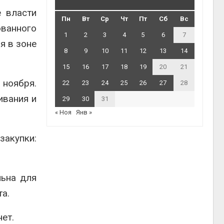
е власти
Пн
Вт
Ср
Чт
Пт
Сб
Вс
ованного
1
2
3
4
5
6
7
я в зоне
8
9
10
11
12
13
14
15
16
17
18
19
20
21
 ноября.
22
23
24
25
26
27
28
ивания и
29
30
31
« Ноя
Янв »
закупки:
льна для
та.
ет.