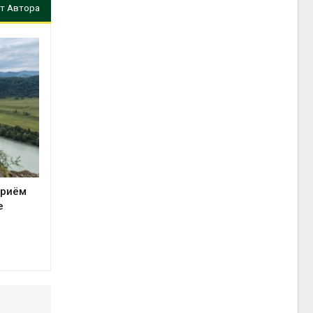
т Автора
приём
е