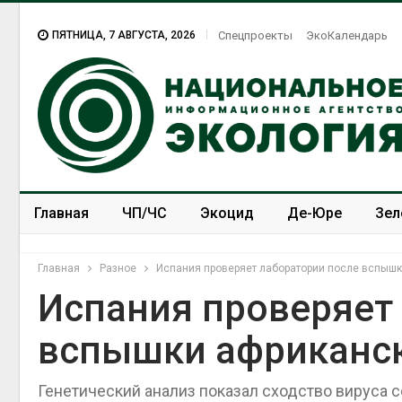
ПЯТНИЦА, 7 АВГУСТА, 2026
Спецпроекты
ЭкоКалендарь
Главная
ЧП/ЧС
Экоцид
Де-Юре
Зел
Спецпроекты
ЭкоЗОЖ
Главная
Разное
Испания проверяет лаборатории после вспыш
Испания проверяет
вспышки африканск
Дождевая вода с крыш
может помочь городам
переживать жару
Генетический анализ показал сходство вируса 
Авг 7, 2026