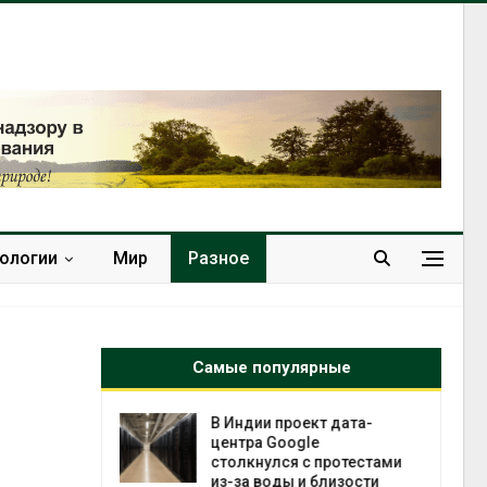
нологии
Мир
Разное
Самые популярные
кт дата-
Дождевая вода с крыш
e
может помочь городам
 протестами
переживать жару
 близости
Авг 7, 2026