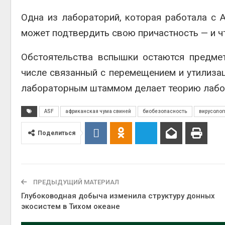
Одна из лабораторий, которая работала с A
может подтвердить свою причастность — и ч
Обстоятельства вспышки остаются предмет
числе связанный с перемещением и утилизац
лабораторным штаммом делает теорию лабор
ASF
африканская чума свиней
биобезопасность
вирусолог
Поделиться
ПРЕДЫДУЩИЙ МАТЕРИАЛ
Глубоководная добыча изменила структуру донных
экосистем в Тихом океане