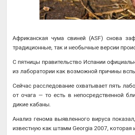
вторсырья
Авг 6, 2026
Учёные предложили
получать питьевую воду
из воздуха с помощью
ветра
Африканская чума свиней (ASF) снова за
Авг 6, 2026
традиционные, так и необычные версии про
С пятницы правительство Испании официальн
из лаборатории как возможной причины всп
Сейчас расследование охватывает пять лаб
от очага — то есть в непосредственной бл
дикие кабаны.
Анализ генома выявленного вируса показал
известную как штамм Georgia 2007, которая 