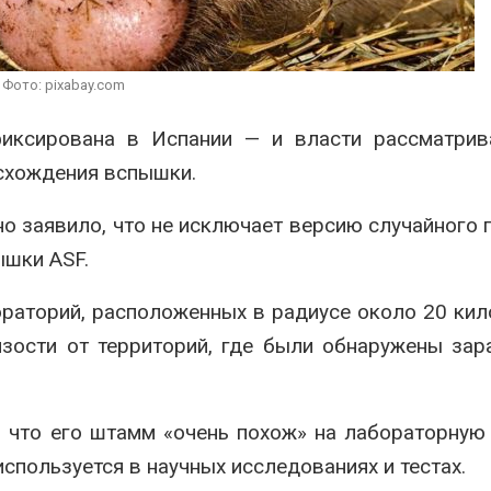
перед осенней миграцией
сразу нескол
регионов сто
Авг 7, 2026
экстремальн
природными явлениями
Ozon запустит сбор
Фото: pixabay.com
Авг 7, 2026
помощи для приютов
Нижнего Новгорода
Солнечные п
фиксирована в Испании — и власти рассматрив
Авг 7, 2026
каналами по
исхождения вспышки.
одновремен
вырабатывать
экономить воду
о заявило, что не исключает версию случайного 
Авг 7, 2026
ышки ASF.
ораторий, расположенных в радиусе около 20 ки
изости от территорий, где были обнаружены за
, что его штамм «очень похож» на лабораторную
используется в научных исследованиях и тестах.