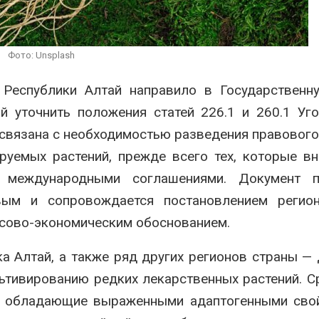
вторсырья
перед осенне
026
Авг 7, 2026
Учёные предложили
Ozon запусти
Фото: Unsplash
получать питьевую воду
помощи для 
из воздуха с помощью
Нижнего Нов
ветра
 Республики Алтай направило в Государственн
Авг 7, 2026
026
й уточнить положения статей 226.1 и 260.1 Уг
 связана с необходимостью разведения правовог
руемых растений, прежде всего тех, которые в
 международными соглашениями. Документ п
вым и сопровождается постановлением регион
нсово-экономическим обоснованием.
ка Алтай, а также ряд других регионов страны —
ьтивированию редких лекарственных растений. С
ы, обладающие выраженными адаптогенными сво