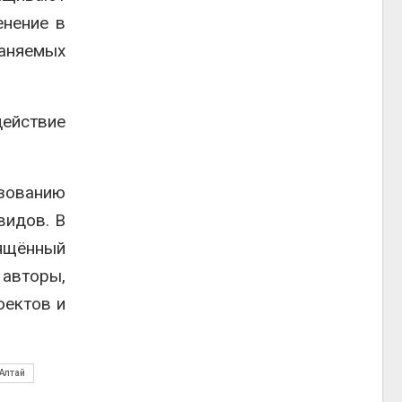
енение в
аняемых
ействие
ьзованию
видов. В
вящённый
 авторы,
оектов и
Алтай