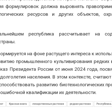
ция формулировок должна выровнять правоприм
логических ресурсов и других объектов, охр
альнейшем республика рассчитывает на сод
страны.
формируется на фоне растущего интереса к испол
звитию промышленного культивирования редких 
Указ Президента России от июня 2024 года, пос
олголетия населения. В этом контексте, считают
способствовать развитию биотехнологических пр
 ошибочной квалификации их деятельности.
ект
Красная книга
лекарственные растения
редкие растения
Республика 