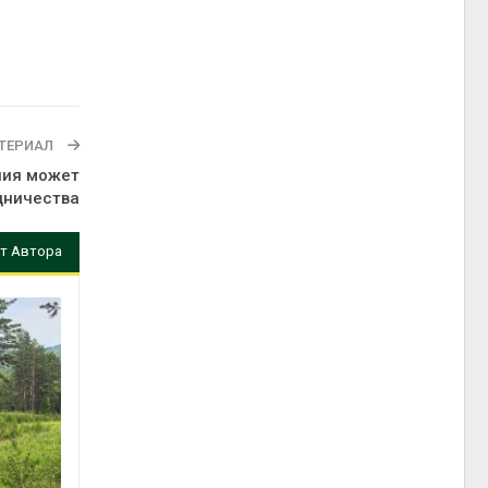
ТЕРИАЛ
пия может
дничества
т Автора