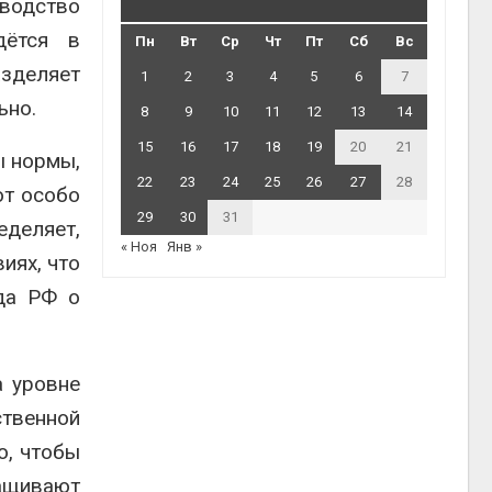
зводство
дётся в
Пн
Вт
Ср
Чт
Пт
Сб
Вс
азделяет
1
2
3
4
5
6
7
ьно.
8
9
10
11
12
13
14
15
16
17
18
19
20
21
ы нормы,
22
23
24
25
26
27
28
от особо
29
30
31
еделяет,
« Ноя
Янв »
иях, что
уда РФ о
а уровне
ственной
о, чтобы
ращивают