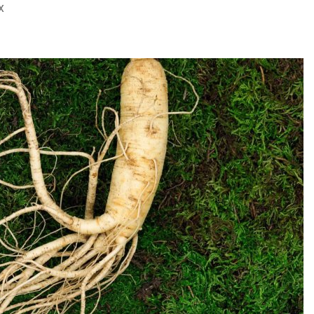
х
Авг 7, 2026
Минприроды
потребовало ускорить
Приток воды 
строительство мусорных
водохранили
объектов и уборку
Камы в авгус
нерных площадок
превысить но
полтора раза
026
Авг 7, 2026
Панамский канал вновь
ограничивает загрузку
Евросоюз по
судов из-за дефицита
увеличить вл
пресной воды
защиту приро
роста ущерба
026
Авг 7, 2026
В китайской провинции
Шэньси из-за паводков
Дом из стары
эвакуировали более 140
может обходи
тыс. человек
кондиционера
без отоплени
026
Авг 7, 2026
МЕГА и ВкусВилл
установили
Камчатские 
экообменники для сбора
олени набира