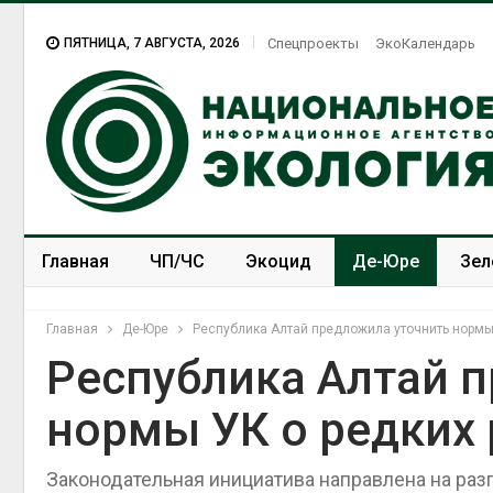
ПЯТНИЦА, 7 АВГУСТА, 2026
Спецпроекты
ЭкоКалендарь
Главная
ЧП/ЧС
Экоцид
Де-Юре
Зел
Спецпроекты
ЭкоЗОЖ
Главная
Де-Юре
Республика Алтай предложила уточнить нормы
Республика Алтай 
нормы УК о редких 
Законодательная инициатива направлена на раз