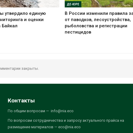
ДЕ-ЮРЕ
ы утвердило единую
В России изменили правила 
ниторинга и оценки
от паводков, лесоустройства,
а Байкал
рыболовства и регистрации
пестицидов
мментарии закрыты.
Контакты
По общим вопросам — info@nia.eco
По вопросам сотрудничества и запросу актуального прайса на
размещение материалов — eco@nia.eco