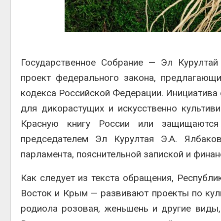
Авг 6, 2
Государственное Собрание — Эл Курултай
Авг 6, 2
проект федерального закона, предлагающи
кодекса Российской Федерации. Инициатива
для дикорастущих и искусственно культиви
Красную книгу России или защищаются
председателем Эл Курултая Э.А. Ялбако
парламента, пояснительной запиской и фина
Как следует из текста обращения, Республи
Восток и Крым — развивают проекты по кул
родиола розовая, женьшень и другие вид