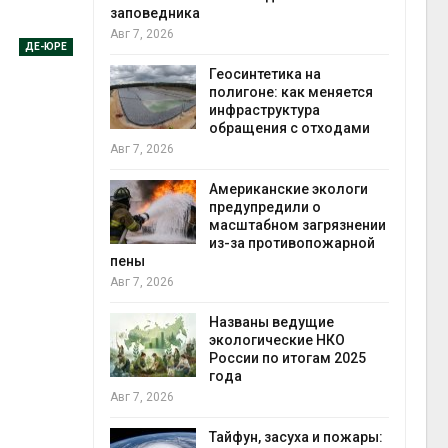
заповедника
Авг 7, 2026
ДЕ-ЮРЕ
в
ща Волги и
Геосинтетика на
те может
полигоне: как меняется
рму почти в
инфраструктура
конт
обращения с отходами
Авг 7
Авг 7, 2026
требовал
Американские экологи
ожения в
предупредили о
ды на фоне
масштабном загрязнении
 от пожаров
из-за противопожарной
Авг 6
пены
Авг 7, 2026
х шин
ться без
Названы ведущие
 и почти
экологические НКО
я
России по итогам 2025
Авг 6
года
Авг 7, 2026
северные
ют вес
Тайфун, засуха и пожары: