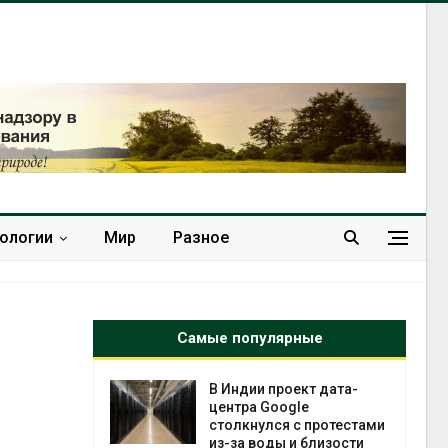
нологии
Мир
Разное
Самые популярные
 ускорит
В Индии проект дата-
нечной
центра Google
-за роста
столкнулся с протестами
ороны ИИ
из-за воды и близости