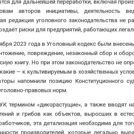
ются для дальнейшей переработки, включая прои
овам авторов инициативы, деятельность ве
ая редакция уголовного законодательства не р
оздаёт риски для предприятий, работающих легал
тября 2023 года в Уголовный кодекс были внесен
чтожение, повреждение, незаконный сбор и обор
сную книгу. Но при этом законодательство не опр
какие — к культивируемым в хозяйственных услов
Авторы напомнили позицию Конституционного с
уголовно-правовых норм.
УК термином «дикорастущие», а также вводят н
тений и грибов как объектов, выросших в есте
работчиков, эта детализация необходима для тог
енности производителей, которые легально вы