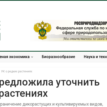
еная экономика
Биоразнообразие
Наука и тех
 УК о редких растениях
предложила уточнить
растениях
Дождевая вода с крыш
Южная Корея
может помочь городам
развитие сол
переживать жару
энергетики из
граничение дикорастущих и культивируемых видов,
спроса со ст
Авг 7, 2026