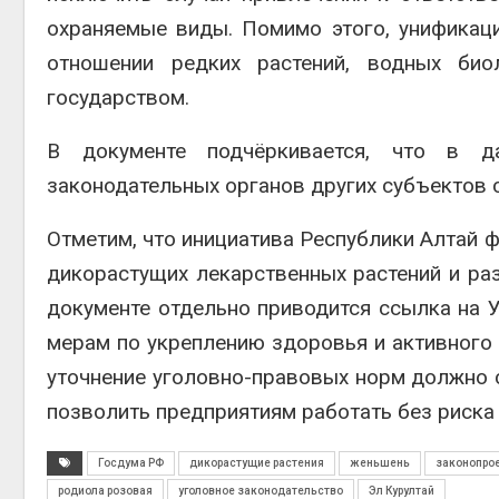
охраняемые виды. Помимо этого, унифика
отношении редких растений, водных био
государством.
В документе подчёркивается, что в д
законодательных органов других субъектов 
Отметим, что инициатива Республики Алтай 
дикорастущих лекарственных растений и ра
документе отдельно приводится ссылка на 
мерам по укреплению здоровья и активного д
уточнение уголовно-правовых норм должно 
позволить предприятиям работать без риска
Госдума РФ
дикорастущие растения
женьшень
законопро
родиола розовая
уголовное законодательство
Эл Курултай