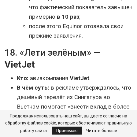
что фактический показатель завышен
примерно
в 10 раз
;
после этого Equinor отозвала свои
прежние заявления.
18. «Лети зелёным» —
VietJet
Кто:
авиакомпания
VietJet
.
В чём суть:
в рекламе утверждалось, что
дешёвый перелёт из Сингапура во
Вьетнам помогает «внести вклад в более
экологичное будущее», потому что флот
Продолжая использовать наш сайт, вы даете согласие на
обработку файлов cookie, которые обеспечивают правильную
энергоэффективен, а электронные билеты
работу сайта.
Принимаю
Читать больше
экономят бумагу.