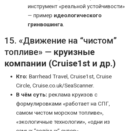
инструмент «реальной устойчивости»
— пример
идеологического
гринвошинга
.
15. «Движение на “чистом”
топливе» —
круизные
компании (Cruise1st и др.)
Кто:
Barrhead Travel, Cruise1st, Cruise
Circle, Cruise.co.uk/SeaScanner.
В чём суть:
реклама круизов с
формулировками «работает на СПГ,
самом чистом морском топливе»,
«экологичные технологии», «одни из
самых “зелёных” судов».