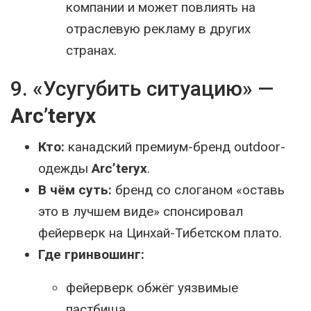
компании и может повлиять на
отраслевую рекламу в других
странах.
9. «Усугубить ситуацию» —
Arc’teryx
Кто:
канадский премиум-бренд outdoor-
одежды
Arc’teryx
.
В чём суть:
бренд со слоганом «оставь
это в лучшем виде» спонсировал
фейерверк на Цинхай-Тибетском плато.
Где гринвошинг:
фейерверк обжёг уязвимые
пастбища,