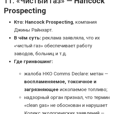
11. «Чистый газ» —
Hancock
Prospecting
Кто:
Hancock Prospecting
, компания
Джины Райнхарт.
В чём суть:
реклама заявляла, что их
«чистый газ» обеспечивает работу
заводов, больниц и т.д.
Где гринвошинг:
жалоба НКО Comms Declare: метан —
воспламеняемое, токсичное и
загрязняющее
ископаемое топливо;
надзорный орган признал, что термин
«clean gas» не обоснован и нарушает
Кодекс экологических заявлений —