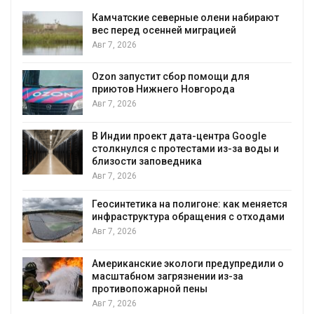
Камчатские северные олени набирают
и
вес перед осенней миграцией
Авг 7, 2026
А
Ozon запустит сбор помощи для
к
приютов Нижнего Новгорода
Авг 7, 2026
В Индии проект дата-центра Google
столкнулся с протестами из-за воды и
А
близости заповедника
Авг 7, 2026
Геосинтетика на полигоне: как меняется
инфраструктура обращения с отходами
Авг 7, 2026
Американские экологи предупредили о
масштабном загрязнении из-за
противопожарной пены
Авг 7, 2026