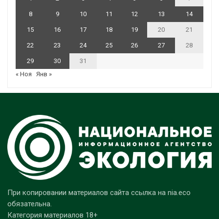
8
9
10
11
12
13
14
15
16
17
18
19
20
21
22
23
24
25
26
27
28
29
30
31
« Ноя
Янв »
При копировании материалов сайта ссылка на nia.eco
обязательна.
Категория материалов 18+