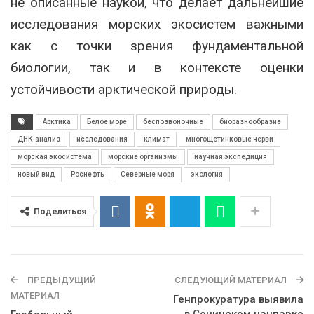
не описанные наукой, что делает дальнейшие
исследования морских экосистем важными
как с точки зрения фундаментальной
биологии, так и в контексте оценки
устойчивости арктической природы.
Арктика
Белое море
беспозвоночные
биоразнообразие
ДНК-анализ
исследования
климат
многощетинковые черви
морская экосистема
морские организмы
научная экспедиция
новый вид
Роснефть
Северные моря
экология
Поделиться
ПРЕДЫДУЩИЙ
СЛЕДУЮЩИЙ МАТЕРИАЛ
МАТЕРИАЛ
Генпрокуратура выявила
в Сочинском нацпарке