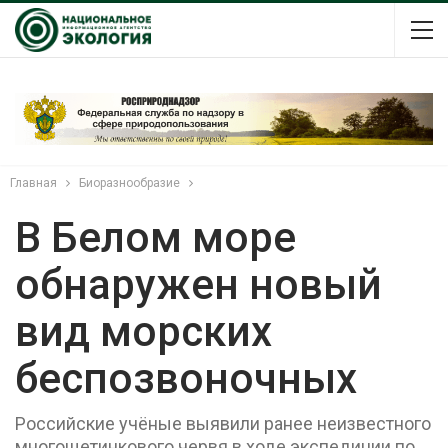
Главная
Биоразнообразие
В Белом море
обнаружен новый
вид морских
беспозвоночных
Российские учёные выявили ранее неизвестного
многощетинкового червя в ходе экспедиции по