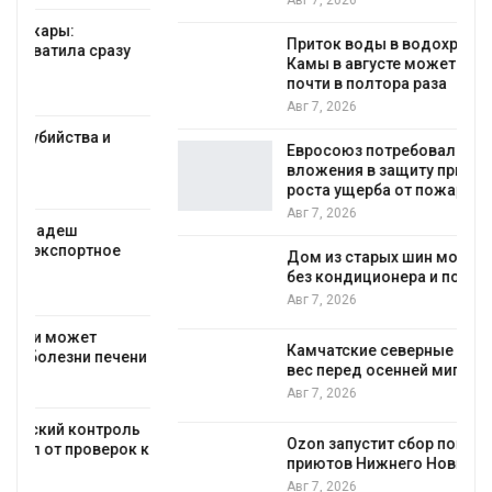
Авг 7, 2026
Приток воды в водохранилища Волги и
Камы в августе может превысить норму
почти в полтора раза
Авг 7, 2026
Евросоюз потребовал увеличить
вложения в защиту природы на фоне
роста ущерба от пожаров
Авг 7, 2026
Дом из старых шин может обходиться
без кондиционера и почти без отопления
Авг 7, 2026
Камчатские северные олени набирают
и
вес перед осенней миграцией
Авг 7, 2026
Ozon запустит сбор помощи для
к
приютов Нижнего Новгорода
Авг 7, 2026