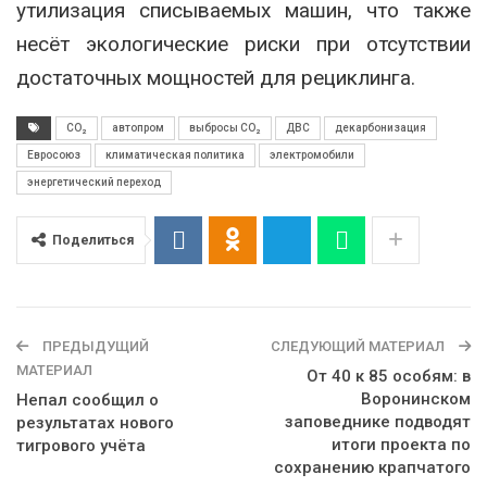
утилизация списываемых машин, что также
несёт экологические риски при отсутствии
достаточных мощностей для рециклинга.
CO₂
автопром
выбросы CO₂
ДВС
декарбонизация
Евросоюз
климатическая политика
электромобили
энергетический переход
Поделиться
ПРЕДЫДУЩИЙ
СЛЕДУЮЩИЙ МАТЕРИАЛ
МАТЕРИАЛ
От 40 к 85 особям: в
Воронинском
Непал сообщил о
заповеднике подводят
результатах нового
итоги проекта по
тигрового учёта
сохранению крапчатого