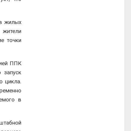
 в жилых
о жители
ие точки
мией ППК
 запуск
о цикла.
ременно
емого в
сштабной