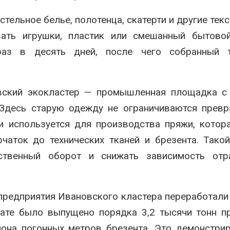
стельное белье, полотенца, скатерти и другие тек
ать игрушки, пластик или смешанный бытовой
аз в десять дней, после чего собранный т
вский экокластер — промышленная площадка с
 Здесь старую одежду не ограничиваются прев
и используется для производства пряжи, котор
чаток до технических тканей и брезента. Тако
ственный оборот и снижать зависимость отр
 предприятия Ивановского кластера переработали
тате было выпущено порядка 3,2 тысячи тонн п
она погонных метров брезента. Это демонстрир