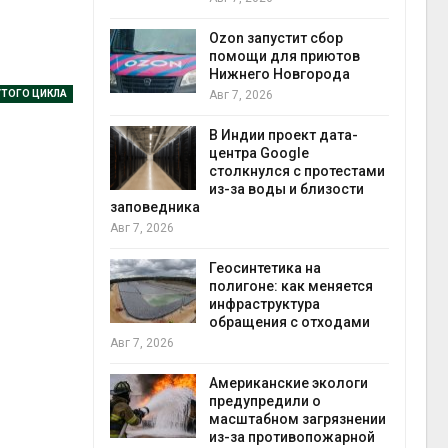
природными явлениями
Авг 7, 2026
устит сбор
для приютов
 Новгорода
Солнечные панели над
каналами позволяют
ТОГО ЦИКЛА
одновременно
вырабатывать энергию и
проект дата-
экономить воду
oogle
Авг 7, 2026
ся с протестами
ды и близости
Дождевая вода с крыш
может помочь городам
переживать жару
Авг 7, 2026
тика на
: как меняется
уктура
Минприроды
ия с отходами
потребовало ускорить
строительство мусорных
объектов и уборку
контейнерных площадок
ские экологи
Авг 7, 2026
дили о
ном загрязнении
отивопожарной
Панамский канал вновь