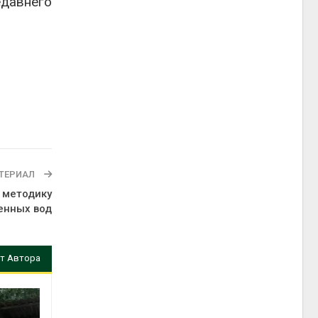
едавнего
ТЕРИАЛ
 методику
енных вод
т Автора