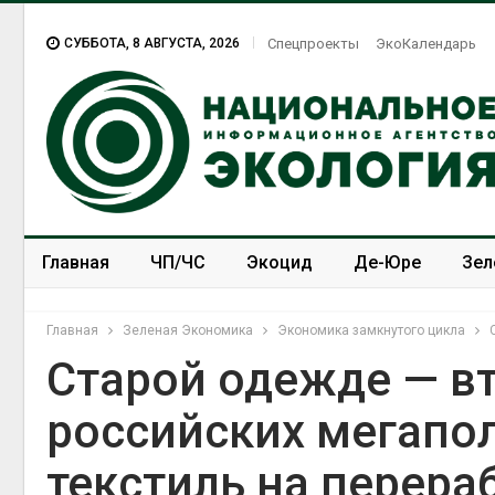
СУББОТА, 8 АВГУСТА, 2026
Спецпроекты
ЭкоКалендарь
Главная
ЧП/ЧС
Экоцид
Де-Юре
Зел
Спецпроекты
ЭкоЗОЖ
Главная
Зеленая Экономика
Экономика замкнутого цикла
Старой одежде — в
российских мегапол
Тайфун, засуха и пожары:
сразу несколько
текстиль на перера
регионов столкнулись с
экстремальными