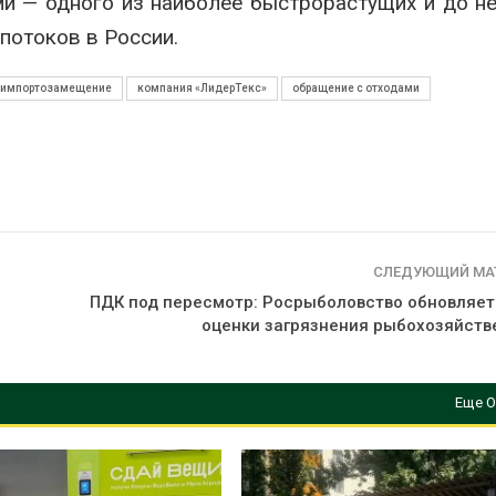
и — одного из наиболее быстрорастущих и до н
потоков в России.
импортозамещение
компания «ЛидерТекс»
обращение с отходами
СЛЕДУЮЩИЙ МА
ПДК под пересмотр: Росрыболовство обновляет
оценки загрязнения рыбохозяйств
Еще О