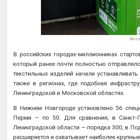
ограничивает загрузку
судов из-за дефицита
пресной воды
Авг 6, 2026
Авг
В китайской провинции
Шэньси из-за паводков
Фото
эвакуировали более 140
тыс. человек
В российских городах-миллионниках старто
Авг 6, 2026
Авг
который ранее почти полностью отправлялс
текстильных изделий начали устанавливать
также в регионах, где подобная инфрастр
Ленинградской и Московской областях.
В Нижнем Новгороде установлено 56 специ
Перми — по 50. Для сравнения, в Санкт-П
Ленинградской области — порядка 300, в По
расширяется и охватывает наиболее крупные