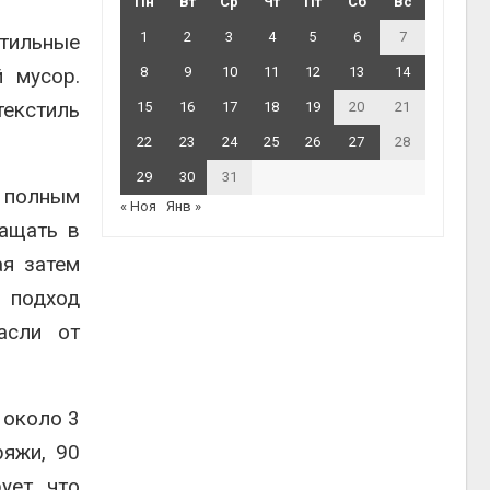
Пн
Вт
Ср
Чт
Пт
Сб
Вс
1
2
3
4
5
6
7
стильные
 мусор.
8
9
10
11
12
13
14
екстиль
15
16
17
18
19
20
21
22
23
24
25
26
27
28
29
30
31
 полным
« Ноя
Янв »
ращать в
ая затем
й подход
асли от
 около 3
ряжи, 90
ует, что