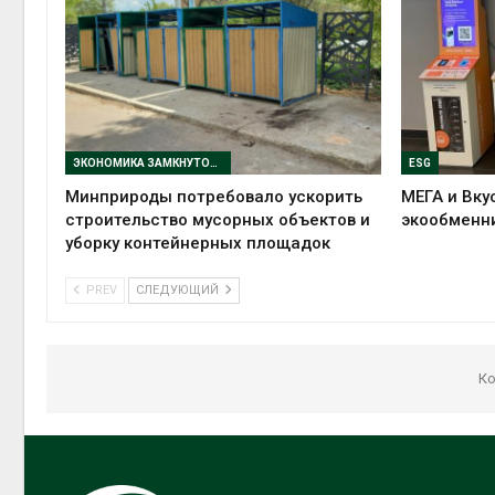
ЭКОНОМИКА ЗАМКНУТОГО ЦИКЛА
ESG
Минприроды потребовало ускорить
МЕГА и Вку
строительство мусорных объектов и
экообменн
уборку контейнерных площадок
PREV
СЛЕДУЮЩИЙ
Ко