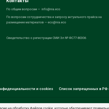
Контакты
По общим вопросам — info@nia.eco
По вопросам сотрудничества и запросу актуального прайса на
размещение материалов — eco@nia.eco
Свидетельство о регистрации СМИ Эл № ФС77-80306
нфиденциальности и cookies
Список запрещенных в РФ 
© 2026 - НИА "Экология". Все права защищены.
Дизайн:
nia.eco
асие на обработку файлов cookie, которые обеспечивают правильн