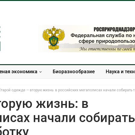
еная экономика
Биоразнообразие
Наука и тех
Старой одежде — вторую жизнь: в российских мегаполисах начали собирать т
торую жизнь: в
исах начали собирать
Микропластик из
Камчатск
упаковки может
олени на
ботку
усиливать риск жировой
перед ос
болезни печени
Авг 7, 2026