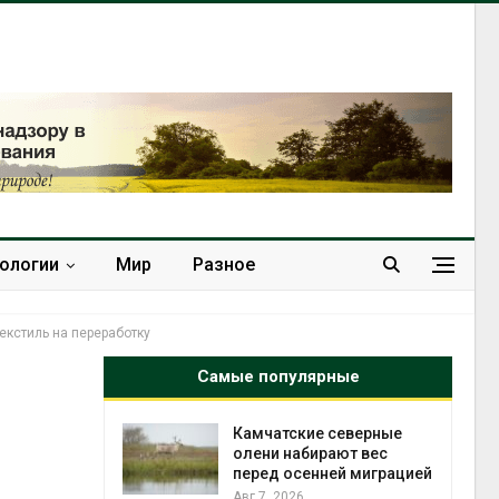
нологии
Мир
Разное
екстиль на переработку
Самые популярные
ие северные
Тайфун, засуха и пожары:
бирают вес
сразу несколько
енней миграцией
регионов столкнулись с
экстремальными