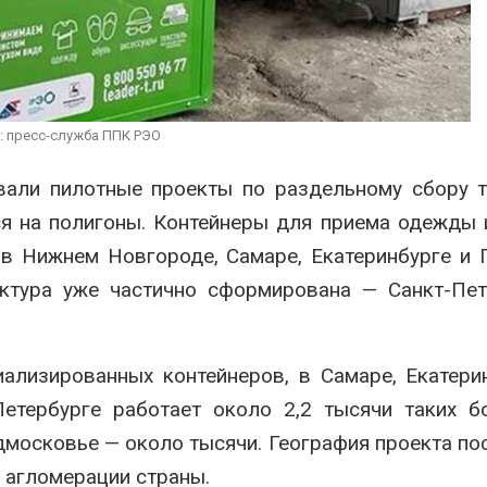
увеличить вложения в
пены
защиту природы на фоне
Авг 7, 2026
роста ущерба от пожаров
 7, 2026
Названы
экологич
Дом из старых шин
России п
может обходиться без
года
: пресс-служба ППК РЭО
кондиционера и почти
Авг 7, 2026
без отопления
вали пилотные проекты по раздельному сбору т
 7, 2026
я на полигоны. Контейнеры для приема одежды 
 в Нижнем Новгороде, Самаре, Екатеринбурге и 
уктура уже частично сформирована — Санкт-Пет
ализированных контейнеров, в Самаре, Екатери
етербурге работает около 2,2 тысячи таких б
дмосковье — около тысячи. География проекта по
 агломерации страны.