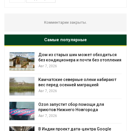
Комментарии закрыты.
Самые популярные
Дом из старых шин может обходиться
без кондиционера и почти без отопления
Авг 7, 2026
Камчатские северные олени набирают
вес перед осенней миграцией
и
Авг 7, 2026
А
Ozon запустит сбор помощи для
приютов Нижнего Новгорода
к
Авг 7, 2026
В Индии проект дата-центра Google