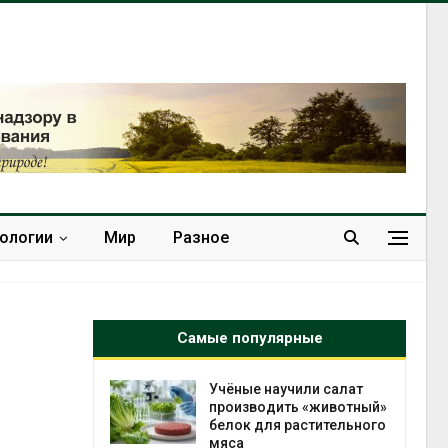
нологии
Мир
Разное
Самые популярные
Учёные научили салат
Изменени
производить «животный»
меняет а
белок для растительного
по всему 
мяса
Авг 6, 2026