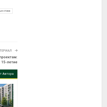
е стоки
ТЕРИАЛ
проектам:
 15-летие
т Автора