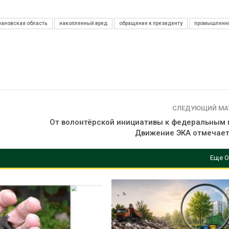
вановская область
накопленный вред
обращение к президенту
промышленны
СЛЕДУЮЩИЙ МА
От волонтёрской инициативы к федеральным 
Движение ЭКА отмечает
Еще О