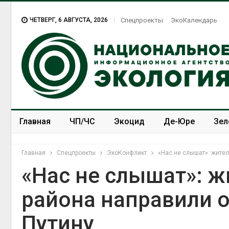
ЧЕТВЕРГ, 6 АВГУСТА, 2026
Спецпроекты
ЭкоКалендарь
Главная
ЧП/ЧС
Экоцид
Де-Юре
Зел
Спецпроекты
ЭкоЗОЖ
Главная
Спецпроекты
ЭкоКонфликт
«Нас не слышат»: жите
«Нас не слышат»: 
района направили 
Изменение 
меняет аре
Путину
по всему ми
Авг 6, 2026