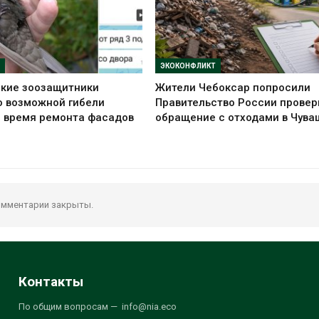
ЭКОКОНФЛИКТ
ские зоозащитники
Жители Чебоксар попросили
о возможной гибели
Правительство России провер
о время ремонта фасадов
обращение с отходами в Чува
мментарии закрыты.
Контакты
По общим вопросам — info@nia.eco