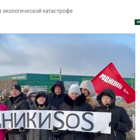
Авг 6, 2026
Авг 
 экологической катастрофе
 снизят
установки
МЕГА и ВкусВилл
Э
панелей для
установили
экообменники для сбора
вторсырья
Авг 6, 2026
отметит 11-
дневным
Учёные предложили
получать питьевую воду
из воздуха с помощью
ветра
пре
Авг 6, 2026
Авг 
тивников
ва АЭС
о статье о
Приложение «Экопульс»
для контроля мусорных
площадок запустят в
сентябре
бл
Авг 6, 2026
л
Авг 
ть
 для охраны
Европа теряет всё
й тюрьмы
больше лесной
биомассы из-за засух,