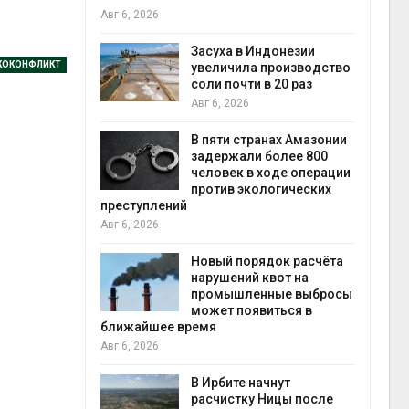
6, 2026
В Австрал
Засуха в Индонезии
стоимост
КОКОНФЛИКТ
увеличила производство
солнечны
соли почти в 20 раз
бизнеса
Авг 6, 2026
Авг 6, 2026
В пяти странах Амазонии
Москвари
задержали более 800
летие тр
человек в ходе операции
фестивал
против экологических
Авг 5, 2026
ступлений
6, 2026
В Кении п
строитель
Новый порядок расчёта
проверяют
нарушений квот на
террориз
промышленные выбросы
Авг 5, 2026
может появиться в
ижайшее время
Суд запре
6, 2026
использо
крокодил
В Ирбите начнут
израильс
расчистку Ницы после
Авг 5, 2026