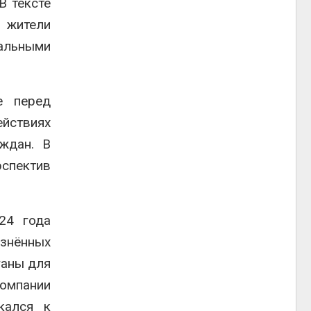
В тексте
 жители
альными
е перед
ействиях
ждан. В
спектив
24 года
язнённых
ганы для
компании
кался к