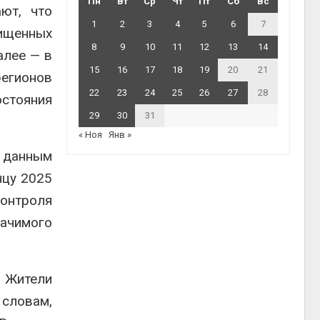
Пн
Вт
Ср
Чт
Пт
Сб
Вс
ют, что
1
2
3
4
5
6
7
чищенных
8
9
10
11
12
13
14
алее — в
15
16
17
18
19
20
21
регионов
22
23
24
25
26
27
28
остояния
29
30
31
« Ноя
Янв »
 данным
нцу 2025
контроля
начимого
 Жители
 словам,