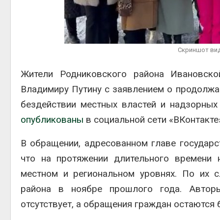
Органически
оказались «
климата»: 
показало п
Скриншот вид
экологических расчётов
Авг 5, 2026
Жители Родниковского района Ивановско
Владимиру Путину с заявлением о продолжа
бездействии местных властей и надзорных
опубликованы
в социальной сети «ВКонтакте
В обращении, адресованном главе государст
что на протяжении длительного времени 
местном и региональном уровнях. По их с
района в ноябре прошлого года. Автор
отсутствует, а обращения граждан остаются б