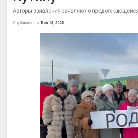
Авторы заявления заявляют о продолжающейся
В Австралии
стоимость 
солнечных 
Опубликовано
Дек 18, 2025
бизнеса
Авг 6, 2026
Москвариум 
летие трёх
фестивалем
Авг 5, 2026
В Кении про
строительст
проверяют п
терроризме
Авг 5, 2026
Суд запрети
использова
крокодилов
израильско
Авг 5, 2026