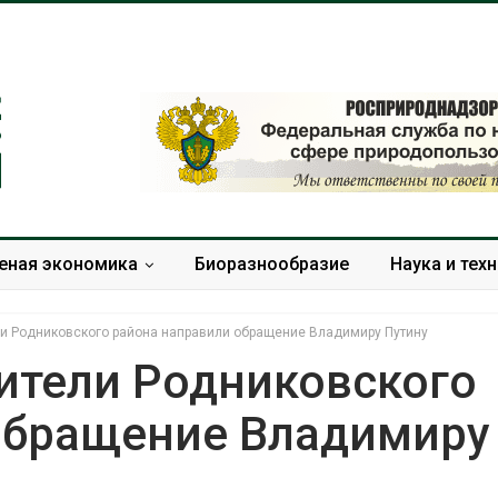
еная экономика
Биоразнообразие
Наука и тех
ли Родниковского района направили обращение Владимиру Путину
жители Родниковского
обращение Владимиру
климата
В китайской провинции
алы бабочек
Шэньси из-за паводков
ру
эвакуировали более 140
тыс. человек