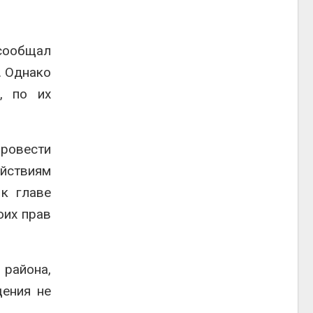
 сообщал
. Однако
, по их
провести
ействиям
 к главе
оих прав
 района,
щения не