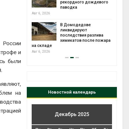
рекордного дождевого
паводка
Органичес
6, 2026
оказались
климата»
В Домодедове
показало
ликвидируют
экологических расчёто
последствия разлива
Авг 5, 2026
химикатов после пожара
 России
складе
строфе и
6, 2026
ись были
.
аявляют,
блем на
Новостной календарь
оводства
трацией
Декабрь 2025