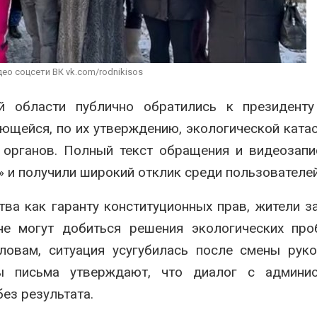
вредителей и рубок
Авг 6, 2026
е яйца
Авг 
хуже для
исследование
В горах Карачаево-
ределы
Черкесии выявили новые
ео соцсети ВК vk.com/rodnikisos
места произрастания
краснокнижных растений
Авг 6, 2026
й области публично обратились к президенту
на 
ющейся, по их утверждению, экологической ката
Авг 
 органов. Полный текст обращения и видеозап
» и получили широкий отклик среди пользователей
ва как гаранту конституционных прав, жители з
не могут добиться решения экологических про
ловам, ситуация усугубилась после смены рук
ы письма утверждают, что диалог с админис
ез результата.