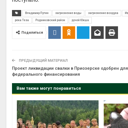
Владимир Путин
загрязнение воды
загрязнение воздуха
И
река Теза
Родниковский район
ручей Юкша
Поделиться
ПРЕДЫДУЩИЙ МАТЕРИАЛ
Проект ликвидации свалки в Приозерске одобрен для
федерального финансирования
Вам также могут понравиться