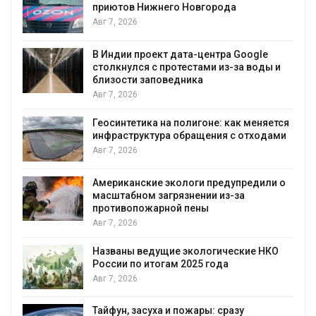
приютов Нижнего Новгорода
поз
выр
Авг 7, 2026
вод
Авг 7, 2026
В Индии проект дата-центра Google
столкнулся с протестами из-за воды и
Дож
близости заповедника
гор
Авг 7, 2026
Авг 
Геосинтетика на полигоне: как меняется
инфраструктура обращения с отходами
Мин
стр
Авг 7, 2026
убо
Авг 
Американские экологи предупредили о
масштабном загрязнении из-за
Пан
противопожарной пены
заг
Авг 7, 2026
вод
Авг 
Названы ведущие экологические НКО
России по итогам 2025 года
В к
Авг 7, 2026
пав
чел
Тайфун, засуха и пожары: сразу
Авг 