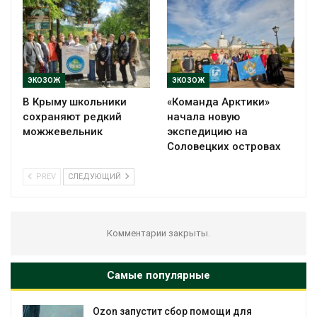
ЭКОЗОЖ
ЭКОЗОЖ
В Крыму школьники
«Команда Арктики»
сохраняют редкий
начала новую
можжевельник
экспедицию на
Соловецких островах
PREV
СЛЕДУЮЩИЙ
Комментарии закрыты.
Самые популярные
Ozon запустит сбор помощи для
Сол