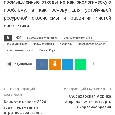
промышленные отходы не как экологическую
проблему, а как основу для устойчивой
ресурсной экосистемы и развития чистой
энергетики.
KIST
водородная энергетика
драгоценные металлы
замкнутый цикл
наноматериалы
палладий
переработка отходов
электронные отходы
Южная Корея
Поделиться
ПРЕДЫДУЩИЙ
СЛЕДУЮЩИЙ МАТЕРИАЛ
МАТЕРИАЛ
Субсахарская Африка
потеряла почти четверть
Климат в начале 2026
биоразнообразия
года: переменная
стратосфера, волна