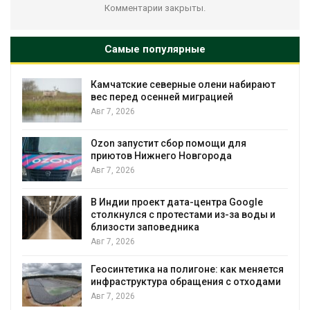
Комментарии закрыты.
Самые популярные
Тайфун, засуха и пожары: сразу
несколько регионов столкнулись с
экстремальными природными
явлениями
Авг 7, 2026
Солнечные панели над каналами
позволяют одновременно
вырабатывать энергию и экономить
воду
Авг 7, 2026
Дождевая вода с крыш может помочь
городам переживать жару
ся
Авг 7, 2026
и
Минприроды потребовало ускорить