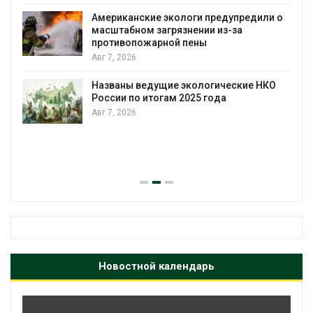
строительство мусорных объектов и
уборку контейнерных площадок
о
Авг 7, 2026
Панамский канал вновь ограничивает
загрузку судов из-за дефицита пресной
воды
Авг 6, 2026
В китайской провинции Шэньси из-за
паводков эвакуировали более 140 тыс.
человек
Авг 6, 2026
Новостной календарь