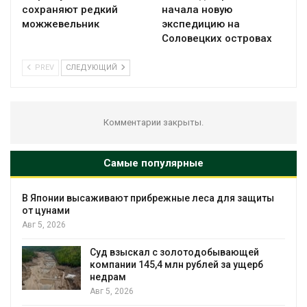
сохраняют редкий
начала новую
можжевельник
экспедицию на
Соловецких островах
PREV
СЛЕДУЮЩИЙ
Комментарии закрыты.
Самые популярные
ные леса для защиты
Минприроды утвердил
мониторинга и оценки 
Байкал
Авг 5, 2026
золотодобывающей
лн рублей за ущерб
Спасённые от исчезно
всё чаще нападают на
Малайзии
Авг 5, 2026