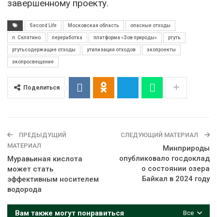
завершенному проекту.
Second Life
Московская область
опасные отходы
п. Селятино
переработка
платформа «Зов природы»
ртуть
ртутьсодержащие отходы
утилизация отходов
экопроекты
экопросвещение
Поделиться
ПРЕДЫДУЩИЙ
СЛЕДУЮЩИЙ МАТЕРИАЛ
МАТЕРИАЛ
Минприроды
опубликовало госдоклад
Муравьиная кислота
о состоянии озера
может стать
Байкал в 2024 году
эффективным носителем
водорода
Вам также могут понравиться
Все