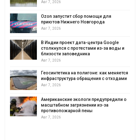
экстремальными природными
явлениями
Авг 7, 2026
я
Солнечные панели над каналами
позволяют одновременно
вырабатывать энергию и экономить
воду
ogle
воды и
Авг 7, 2026
Дождевая вода с крыш может помо
городам переживать жару
меняется
Авг 7, 2026
тходами
Минприроды потребовало ускорить
строительство мусорных объектов и
уборку контейнерных площадок
едили о
Авг 7, 2026
Панамский канал вновь ограничивает
загрузку судов из-за дефицита пресн
воды
Авг 6, 2026