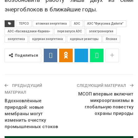
энергоблоков в ближайшие годы.
TEPCO
атомная энергетика
АЭС
АЭС "Фукусима Дайити"
АЭС «Касивадзаки-Карива»
перезапуск АЭС
электроэнергия
энергетика
ядерная энергетика
ядерные реакторы
Япония
Поделиться
ПРЕДЫДУЩИЙ
СЛЕДУЮЩИЙ МАТЕРИАЛ
МАТЕРИАЛ
МСОП впервые включит
микроорганизмы в
Вдохновлённые
глобальную повестку
природой: новые
охраны природы
мембраны могут
изменить очистку
промышленных стоков