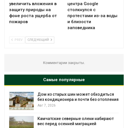
увеличить вложения в
центра Google
защиту природы на
столкнулся с
фоне роста ущерба от
протестами из-за воды
пожаров
и близости
заповедника
PREV
СЛЕДУЮЩИЙ
Комментарии закрыты.
Самые популярные
диться
Названы ведущие экологические НК
топления
России по итогам 2025 года
Авг 7, 2026
бирают
Тайфун, засуха и пожары: сразу
несколько регионов столкнулись с