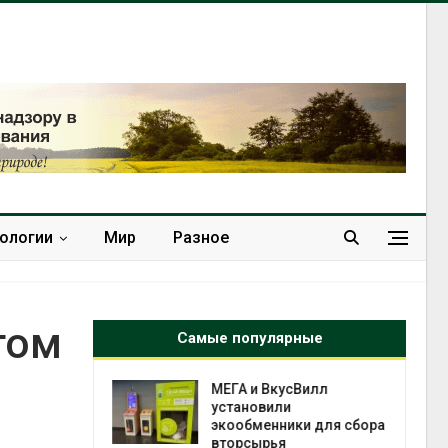
нологии
Мир
Разное
том
Самые популярные
а и пожары:
МЕГА и ВкусВилл
ько
установили
лкнулись с
экообменники для сбора
ыми
вторсырья