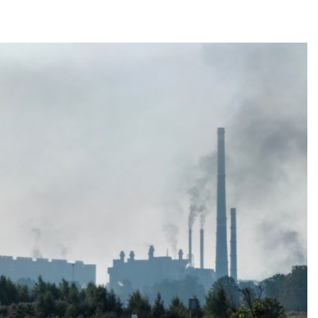
природными явлениями
Авг 7, 2026
Ozon запустит сбор
помощи для приютов
Нижнего Новгорода
Солнечные п
каналами по
Авг 7, 2026
одновремен
вырабатывать
В Индии проект дата-
экономить воду
центра Google
Авг 7, 2026
столкнулся с протестами
из-за воды и близости
дника
Дождевая во
может помоч
026
переживать 
Авг 7, 2026
Геосинтетика на
полигоне: как меняется
инфраструктура
Минприроды
обращения с отходами
потребовало 
строительст
026
объектов и у
контейнерных площадок
Американские экологи
Авг 7, 2026
предупредили о
масштабном загрязнении
из-за противопожарной
Панамский ка