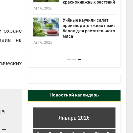
 загрузку
краснокнижных растений
пен
дефицита
Авг 6, 2026
Авг 7
ы
Учёные научили салат
производить «животный»
и охране
провинции
белок для растительного
 паводков
мяса
твие на
 более 140
Авг 6, 2026
Авг 7
ических
Новостной календарь
ша
Январь 2026
ы
, —