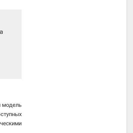
а
я модель
оступных
ическими