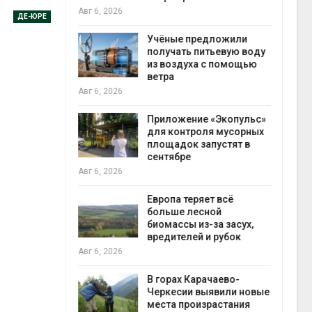
Авг 6, 2026
ДЕ-ЮРЕ
Учёные предложили
анели над
получать питьевую воду
зволяют
из воздуха с помощью
но
ветра
 энергию и
Авг 6, 2026
Приложение «Экопульс»
для контроля мусорных
да с крыш
площадок запустят в
запо
ь городам
сентябре
Авг 7
жару
Авг 6, 2026
Европа теряет всё
больше лесной
ускорить
биомассы из-за засух,
во мусорных
вредителей и рубок
Авг 7
борку
Авг 6, 2026
В горах Карачаево-
Черкесии выявили новые
нал вновь
места произрастания