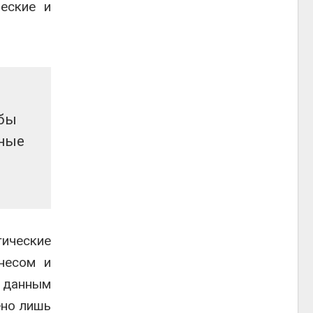
еские и
обы
тные
гические
несом и
о данным
ено лишь