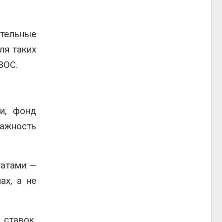
тельные
ля таких
ВОС.
и, фонд
важность
татами —
ах, а не
ставок,