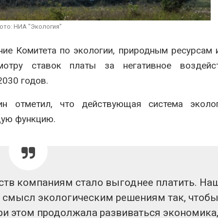
ограничивает
судов из-за 
026
пресной вод
ото: НИА "Экология"
Авг 6, 2026
Названы ведущие
экологические НКО
ие Комитета по экологии, природным ресурсам 
России по итогам 2025
В китайской 
года
Шэньси из-за
мотру ставок платы за негативное воздейс
эвакуировали
026
тыс. человек
030 годов.
Авг 6, 2026
ин
отметил, что действующая система эколог
щую функцию.
ств компаниям стало выгоднее платить. На
й смысл экологическим решениям так, чтоб
при этом продолжала развиваться экономика