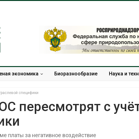
еная экономика
Биоразнообразие
Наука и тех
отраслевой специфики
ОС пересмотрят с учё
ики
Камчатские северные
Тайфун, засух
олени набирают вес
сразу нескол
перед осенней миграцией
регионов сто
ме платы за негативное воздействие
экстремальн
Авг 7, 2026