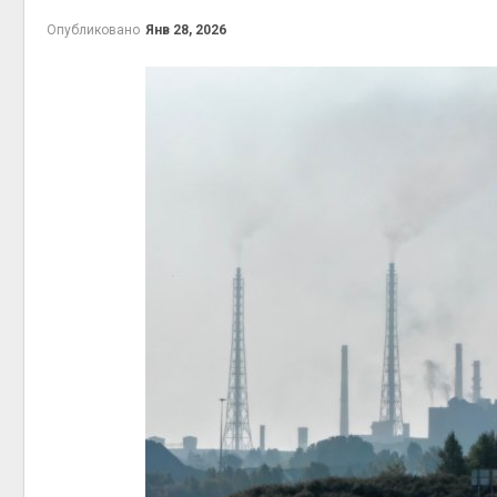
Авг 6, 2026
Опубликовано
Янв 28, 2026
Учёные предложили
получать питьевую воду
из воздуха с помощью
ветра
Авг 6, 2026
Приложение «Экопульс»
для контроля мусорных
площадок запустят в
запове
сентябре
Авг 7, 2
Авг 6, 2026
Европа теряет всё
больше лесной
биомассы из-за засух,
вредителей и рубок
Авг 7, 2
Авг 6, 2026
В горах Карачаево-
Черкесии выявили новые
места произрастания