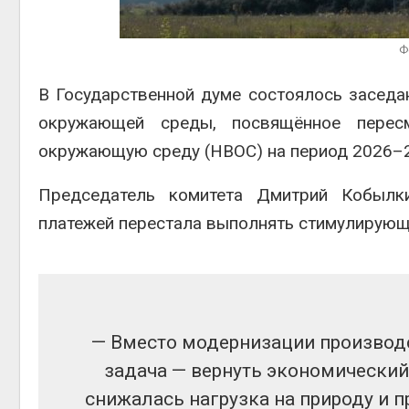
краснокнижных растений
пены
Авг 6, 2026
Авг 7, 2
Ф
Учёные научили салат
производить «животный»
В
Государственной думе
состоялось заседан
белок для растительного
мяса
окружающей среды, посвящённое перес
Авг 6, 2026
Авг 7, 2
окружающую среду (НВОС) на период 2026–2
Председатель комитета
Дмитрий Кобылк
платежей перестала выполнять стимулирую
— Вместо модернизации производ
задача — вернуть экономически
снижалась нагрузка на природу и 