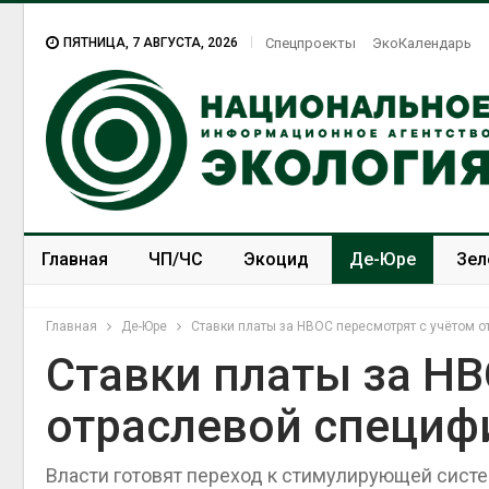
ПЯТНИЦА, 7 АВГУСТА, 2026
Спецпроекты
ЭкоКалендарь
Главная
ЧП/ЧС
Экоцид
Де-Юре
Зел
Спецпроекты
ЭкоЗОЖ
Главная
Де-Юре
Ставки платы за НВОС пересмотрят с учётом 
Ставки платы за НВ
отраслевой специф
МЕГА и ВкусВилл
установили
экообменники для сбора
Власти готовят переход к стимулирующей систе
вторсырья