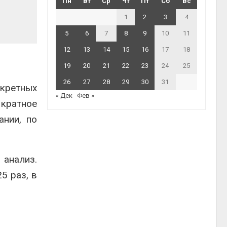
Пн
Вт
Ср
Чт
Пт
Сб
Вс
1
2
3
4
5
6
7
8
9
10
11
12
13
14
15
16
17
18
19
20
21
22
23
24
25
26
27
28
29
30
31
кретных
« Дек
Фев »
кратное
ании, по
анализ.
5 раз, в