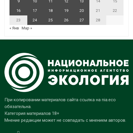
9
10
11
12
13
14
15
16
17
18
19
20
21
22
23
24
25
26
27
28
« Янв
Мар »
При копировании материалов сайта ссылка на nia.eco
обязательна.
Категория материалов 18+
Мнение редакции может не совпадать с мнением авторов.