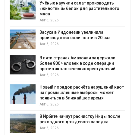
учили салат производить
Изменение кли
й» белок для растительного
бабочек по все
Авг 6, 2026
В Австралии сн
Индонезии увеличила
установки солн
тво соли почти в 20 раз
бизнеса
Авг 6, 2026
ранах Амазонии задержали
Москвариум от
 человек в ходе операции
трёхдневным ф
ологических преступлений
Авг 5, 2026
В Кении против
рядок расчёта нарушений квот
проверяют по с
шленные выбросы может
Авг 5, 2026
я в ближайшее время
Суд запретил 
для охраны из
начнут расчистку Ницы после
Авг 5, 2026
го дождевого паводка
Органические я