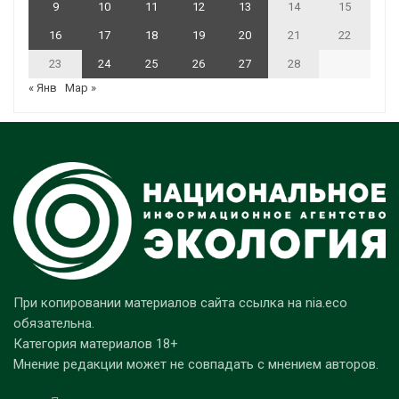
9
10
11
12
13
14
15
16
17
18
19
20
21
22
23
24
25
26
27
28
« Янв
Мар »
При копировании материалов сайта ссылка на nia.eco
обязательна.
Категория материалов 18+
Мнение редакции может не совпадать с мнением авторов.