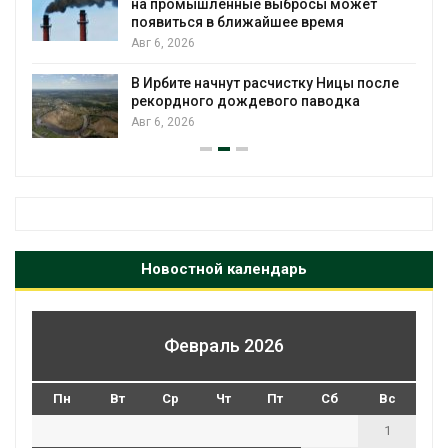
е выбросы может
Авг 5, 2026
жайшее время
Суд запретил использ
для охраны израильс
расчистку Ницы после
Авг 5, 2026
девого паводка
Новостной календарь
Февраль 2026
Пн
Вт
Ср
Чт
Пт
Сб
Вс
1