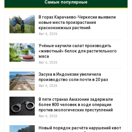
Самые популярные
во-Черкесии выявили
В Домодедове ликви
израстания
последствия разлива 
астений
пожара на складе
Авг 6, 2026
салат производить
Изменение климата ме
к для растительного
бабочек по всему миру
Авг 6, 2026
В Австралии снизят ст
зии увеличила
установки солнечных 
и почти в 20 раз
бизнеса
Авг 6, 2026
Амазонии задержали
Москвариум отметит 1
к в ходе операции
трёхдневным фестива
еских преступлений
Авг 5, 2026
В Кении противников с
асчёта нарушений квот
проверяют по статье о