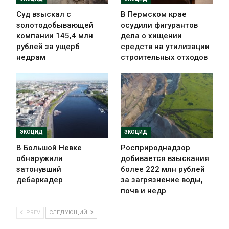
Суд взыскал с
В Пермском крае
золотодобывающей
осудили фигурантов
компании 145,4 млн
дела о хищении
рублей за ущерб
средств на утилизации
недрам
строительных отходов
ЭКОЦИД
ЭКОЦИД
В Большой Невке
Росприроднадзор
обнаружили
добивается взыскания
затонувший
более 222 млн рублей
дебаркадер
за загрязнение воды,
почв и недр
PREV
СЛЕДУЮЩИЙ