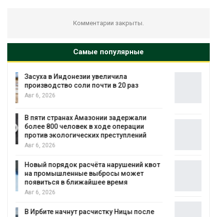
Комментарии закрыты.
Самые популярные
В Австралии снизят стоимость
установки солнечных панелей для
бизнеса
Авг 6, 2026
Москвариум отметит 11-летие
трёхдневным фестивалем
Авг 5, 2026
т
В Кении противников строительства АЭС
проверяют по статье о терроризме
Авг 5, 2026
Суд запретил использовать крокодилов
для охраны израильской тюрьмы