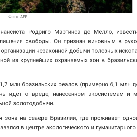
сентябре
ближайшее вр
Авг 6, 2026
Авг 6, 2026
Фото: AFP
Европа теряет всё
ы
больше лесной
В
нансиста Родриго Мартинса де Мелло, известн
биомассы из-за засух,
вредителей и рубок
 лишения свободы. Он признан виновным в рук
Авг 6, 2026
и организации незаконной добычи полезных ископ
Авг 6, 2026
ной из крупнейших охраняемых зон в бразильск
1,7 млн бразильских реалов (примерно 6,1 млн 
чь идет о вреде, нанесенном экосистемам и м
ьной золотодобычи.
я зона на севере Бразилии, где проживает одн
азался в центре экологического и гуманитарного