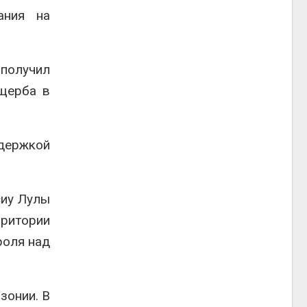
ания на
 получил
ущерба в
держкой
сиу Лулы
ритории
роля над
зонии. В