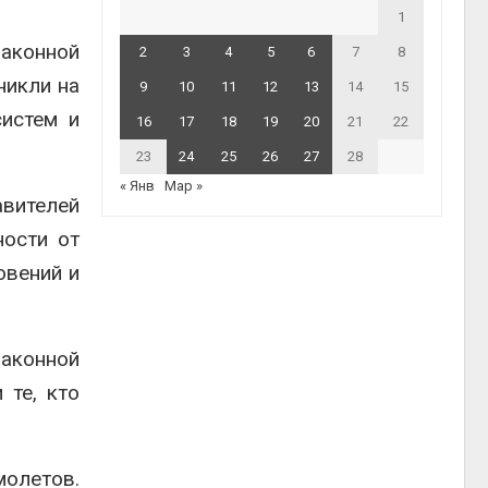
1
аконной
2
3
4
5
6
7
8
никли на
9
10
11
12
13
14
15
истем и
16
17
18
19
20
21
22
23
24
25
26
27
28
« Янв
Мар »
авителей
ности от
овений и
законной
 те, кто
молетов.