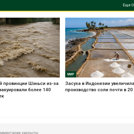
Еще О
МИР
й провинции Шэньси из-за
Засуха в Индонезии увеличил
вакуировали более 140
производство соли почти в 20
ек
мментарии закрыты.