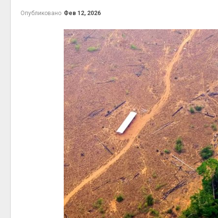
на складе
Опубликовано
Фев 12, 2026
Авг 6, 2026
Изменение климата
меняет ареалы бабочек
по всему миру
Авг 6, 2026
В Австралии снизят
стоимость установки
солнечных панелей для
бизнеса
Авг 6, 2026
Москвариум отметит 11
летие трёхдневным
фестивалем
Авг 5, 2026
В Кении противников
строительства АЭС
проверяют по статье о
терроризме