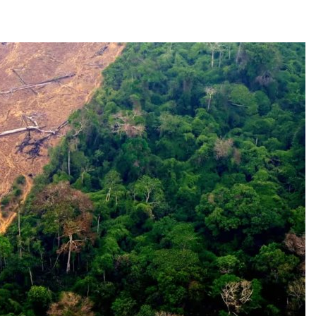
Авг 6, 2026
Авг 6, 2026
В китайской провинции
Шэньси из-за паводков
эвакуировали более 140
тыс. человек
Авг 6, 2026
Авг 6, 2026
МЕГА и ВкусВилл
З
установили
экообменники для сбора
с
вторсырья
А
Авг 6, 2026
В
-
Учёные предложили
получать питьевую воду
из воздуха с помощью
ветра
преступлений
Авг 6, 2026
Авг 6, 2026
Приложение «Экопульс»
для контроля мусорных
площадок запустят в