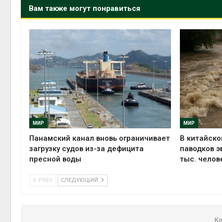
Вам также могут понравиться
МИР
МИР
Панамский канал вновь ограничивает
В китайско
загрузку судов из-за дефицита
паводков э
пресной воды
тыс. челов
PREV
СЛЕДУЮЩИЙ
Ко