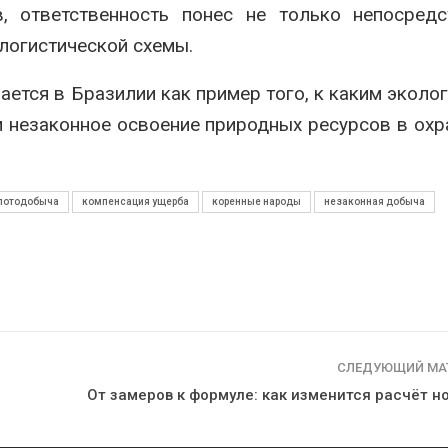
, ответственность понес не только непосредс
 логистической схемы.
ется в Бразилии как пример того, к каким эколо
 незаконное освоение природных ресурсов в ох
лотодобыча
компенсация ущерба
коренные народы
незаконная добыча
СЛЕДУЮЩИЙ МА
От замеров к формуле: как изменится расчёт н