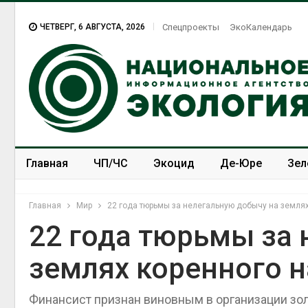
ЧЕТВЕРГ, 6 АВГУСТА, 2026
Спецпроекты
ЭкоКалендарь
Главная
ЧП/ЧС
Экоцид
Де-Юре
Зел
Спецпроекты
ЭкоЗОЖ
Главная
Мир
22 года тюрьмы за нелегальную добычу на земля
22 года тюрьмы за 
землях коренного 
В Домодедове
ликвидируют
последствия разлива
Финансист признан виновным в организации зо
химикатов после пожар