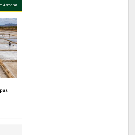
т Автора
а
 раз