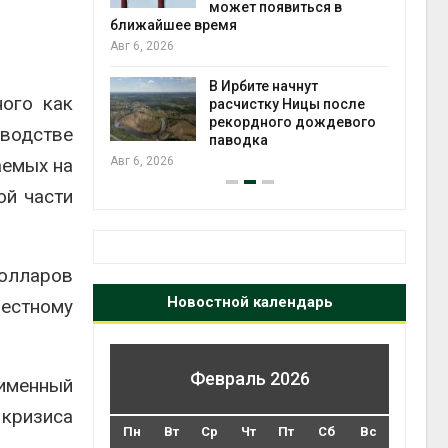
может появиться в
Авг 5, 2026
емя
Суд запретил
использовать
 Ирбите начнут
крокодилов для охр
ого как
расчистку Ницы после
израильской тюрьмы
рекордного дождевого
Авг 5, 2026
оводстве
паводка
аемых на
ой части
долларов
Новостной календарь
естному
Февраль 2026
оименный
 кризиса
Пн
Вт
Ср
Чт
Пт
Сб
Вс