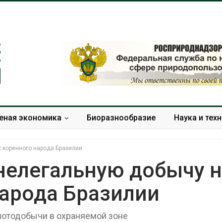
еная экономика
Биоразнообразие
Наука и тех
х коренного народа Бразилии
нелегальную добычу 
народа Бразилии
Панамский канал вновь
В
ограничивает загрузку
судов из-за дефицита
лотодобычи в охраняемой зоне
а
пресной воды