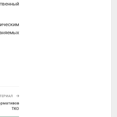
твенный
гическим
раняемых
ТЕРИАЛ
ормативов
ТКО