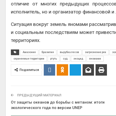
отличие от многих предыдущих процессов
исполнитель, но и организатор финансовой и
Ситуация вокруг земель яномами рассматрива
и социальным последствиям может привести
территориях.
Амазония
Бразилия
вырубка лесов
загрязнение рек
зо
охраняемые территории
ртуть
суд
экоцид
яномами
Поделиться
ПРЕДЫДУЩИЙ МАТЕРИАЛ
От защиты океанов до борьбы с метаном: итоги
экологического года по версии UNEP