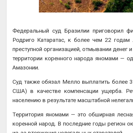
Авг 5, 2026
Суд запретил
использовать
крокодилов для охран
Федеральный суд Бразилии приговорил фи
израильской тюрьмы
Авг 5, 2026
Родриго Катаратас, к более чем 22 годам
преступной организацией, отмывании денег 
территории коренного народа яномами — од
Амазонии.
Суд также обязал Мелло выплатить более 3
США) в качестве компенсации ущерба. Ре
населению в результате масштабной нелегал
Территория яномами — это обширная лесна
коренной народ. В последние годы регион ок
из-за вторжения нелегальных старателей.