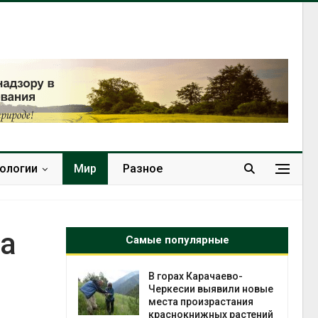
нологии
Мир
Разное
на
Самые популярные
 горах Карачаево-
В Домодедове
Черкесии выявили новые
ликвидируют
места произрастания
последствия разлива
краснокнижных растений
химикатов после пож