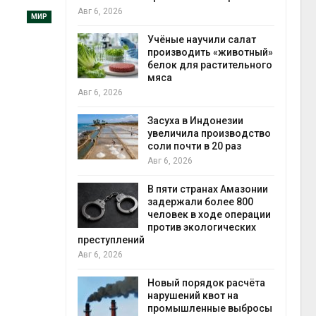
на складе
МИР
Авг 6, 2026
Учёные научили салат
производить «животный»
Изменение климата
белок для растительного
меняет ареалы бабоч
мяса
по всему миру
Авг 6, 2026
асуха в Индонезии
В Австралии снизят
увеличила производство
стоимость установки
оли почти в 20 раз
солнечных панелей д
бизнеса
вг 6, 2026
Авг 6, 2026
 пяти странах Амазонии
задержали более 800
Москвариум отметит 
человек в ходе операции
летие трёхдневным
против экологических
фестивалем
Авг 5, 2026
В Кении противников
Новый порядок расчёта
строительства АЭС
нарушений квот на
проверяют по статье 
промышленные выбросы
терроризме